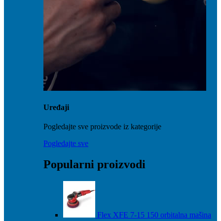
Uređaji
Pogledajte sve proizvode iz kategorije
Pogledajte sve
Popularni proizvodi
Flex XFE 7-15 150 orbitalna mašina