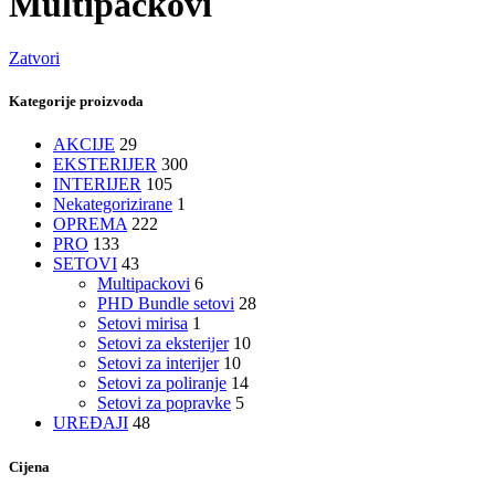
Multipackovi
Zatvori
Kategorije proizvoda
AKCIJE
29
EKSTERIJER
300
INTERIJER
105
Nekategorizirane
1
OPREMA
222
PRO
133
SETOVI
43
Multipackovi
6
PHD Bundle setovi
28
Setovi mirisa
1
Setovi za eksterijer
10
Setovi za interijer
10
Setovi za poliranje
14
Setovi za popravke
5
UREĐAJI
48
Cijena