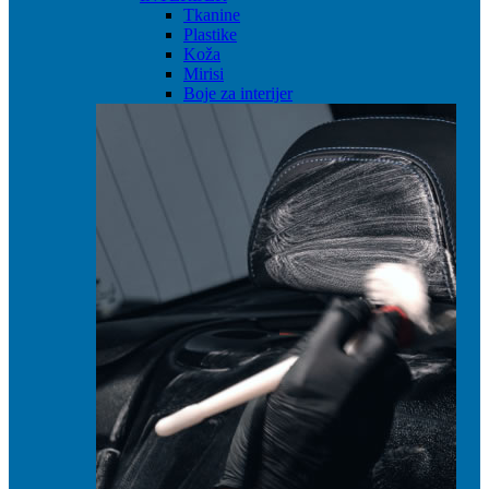
Tkanine
Plastike
Koža
Mirisi
Boje za interijer