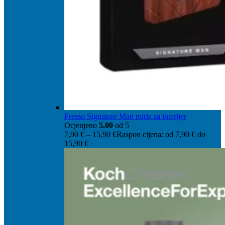
Fresso Signature Man miris za interijer
Ocjenjeno
5.00
od 5
7,90
€
–
15,90
€
Raspon cijena: od 7,90 € do
15,90 €