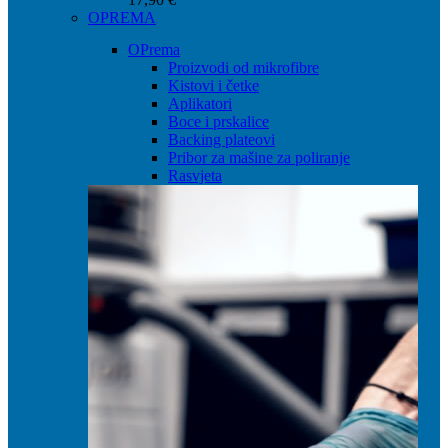
OPREMA
OPrema
Proizvodi od mikrofibre
Kistovi i četke
Aplikatori
Boce i prskalice
Backing plateovi
Pribor za mašine za poliranje
Rasvjeta