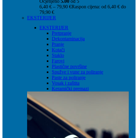
Ocjenjeno
5.00
od 5
6,40
€
–
79,90
€
Raspon cijena: od 6,40 € do
79,90 €
EKSTERIJER
EKSTERIJER
Pretpranje
Dekontaminacija
Pranje
Kotači
Staklo
Farovi
Plastične površine
Spužve i vune za poliranje
Paste za poliranje
Vosak i zaštita
Keramički premazi