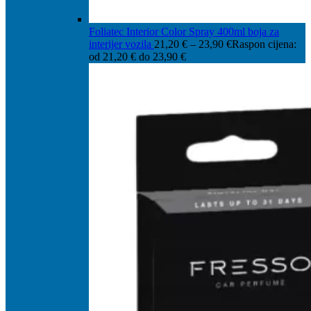
Foliatec Interior Color Spray 400ml boja za
interijer vozila
21,20
€
–
23,90
€
Raspon cijena:
od 21,20 € do 23,90 €