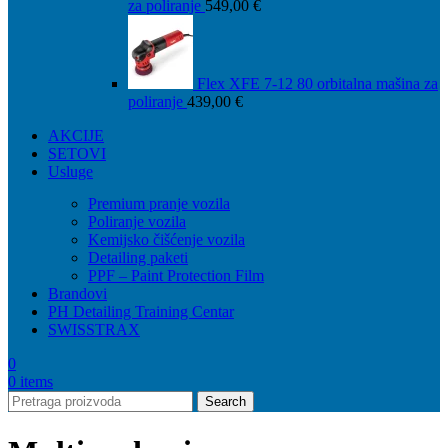
za poliranje
549,00
€
Flex XFE 7-12 80 orbitalna mašina za
poliranje
439,00
€
AKCIJE
SETOVI
Usluge
Premium pranje vozila
Poliranje vozila
Kemijsko čišćenje vozila
Detailing paketi
PPF – Paint Protection Film
Brandovi
PH Detailing Training Centar
SWISSTRAX
0
0
items
Search