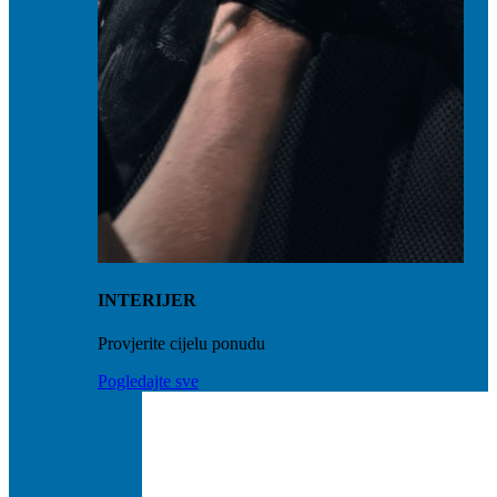
INTERIJER
Provjerite cijelu ponudu
Pogledajte sve