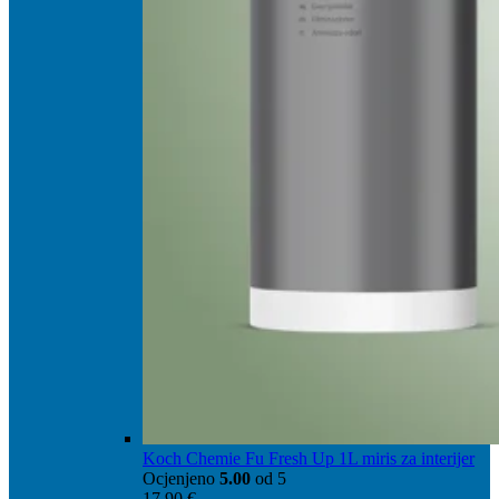
Koch Chemie Fu Fresh Up 1L miris za interijer
Ocjenjeno
5.00
od 5
17,90
€