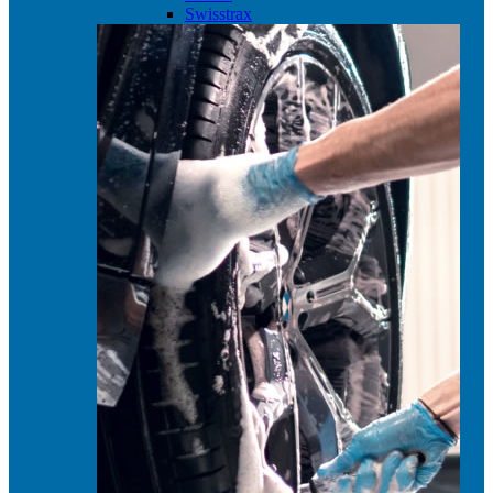
Swisstrax