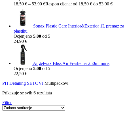
18,50
€
–
53,90
€
Raspon cijena: od 18,50 € do 53,90 €
Sonax Plastic Care Interior&Exterior 1L premaz za
plastiku
Ocjenjeno
5.00
od 5
24,90
€
Angelwax Bliss Air Freshener 250ml miris
Ocjenjeno
5.00
od 5
22,50
€
PH Detailing
SETOVI
Multipackovi
Prikazuje se svih 6 rezultata
Filter