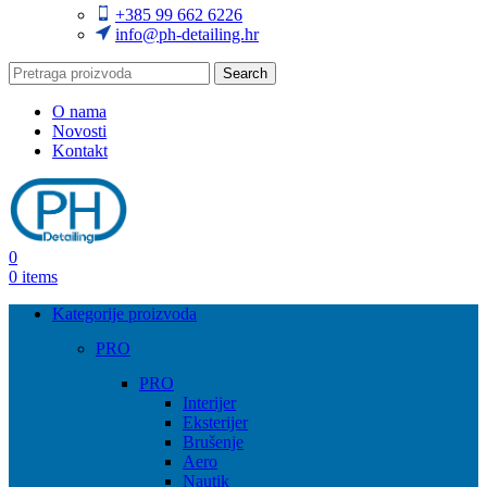
+385 99 662 6226
info@ph-detailing.hr
Search
O nama
Novosti
Kontakt
0
0
items
Kategorije proizvoda
PRO
PRO
Interijer
Eksterijer
Brušenje
Aero
Nautik