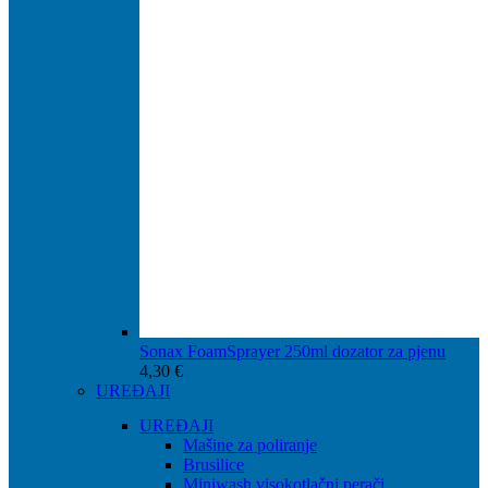
Sonax FoamSprayer 250ml dozator za pjenu
4,30
€
UREĐAJI
UREĐAJI
Mašine za poliranje
Brusilice
Miniwash visokotlačni perači