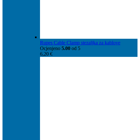
Rupes Cable Clamp stezaljka za kablove
Ocjenjeno
5.00
od 5
6,20
€