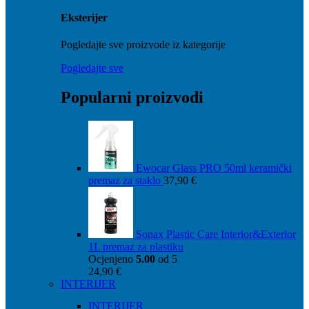
Eksterijer
Pogledajte sve proizvode iz kategorije
Pogledajte sve
Popularni proizvodi
Ewocar Glass PRO 50ml keramički
premaz za staklo
37,90
€
Sonax Plastic Care Interior&Exterior
1L premaz za plastiku
Ocjenjeno
5.00
od 5
24,90
€
INTERIJER
INTERIJER