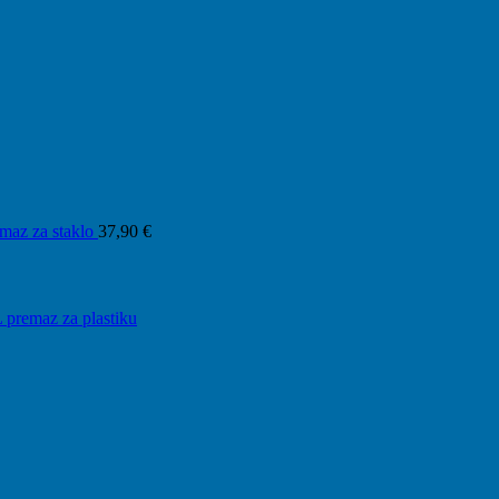
maz za staklo
37,90
€
L premaz za plastiku