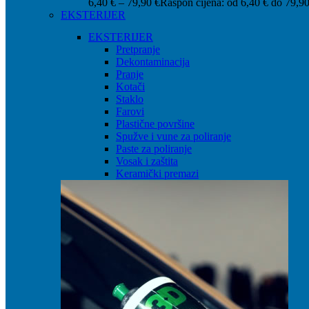
6,40
€
–
79,90
€
Raspon cijena: od 6,40 € do 79,90
EKSTERIJER
EKSTERIJER
Pretpranje
Dekontaminacija
Pranje
Kotači
Staklo
Farovi
Plastične površine
Spužve i vune za poliranje
Paste za poliranje
Vosak i zaštita
Keramički premazi