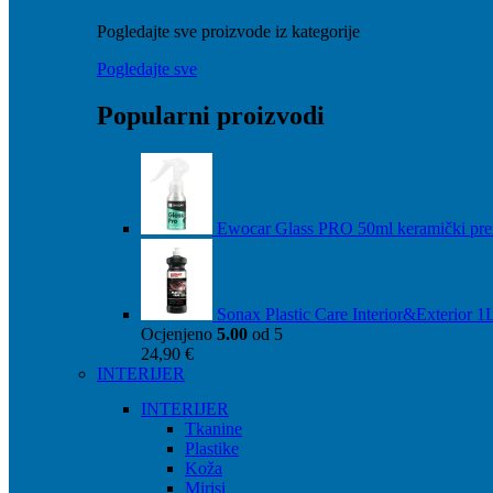
Pogledajte sve proizvode iz kategorije
Pogledajte sve
Popularni proizvodi
Ewocar Glass PRO 50ml keramički pre
Sonax Plastic Care Interior&Exterior 1
Ocjenjeno
5.00
od 5
24,90
€
INTERIJER
INTERIJER
Tkanine
Plastike
Koža
Mirisi