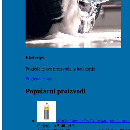
Eksterijer
Pogledajte sve proizvode iz kategorije
Pogledajte sve
Popularni proizvodi
Koch Chemie As Autoshampoo šampo
Ocjenjeno
5.00
od 5