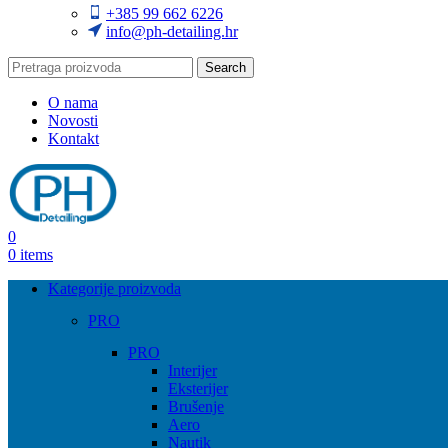
+385 99 662 6226
info@ph-detailing.hr
Search
O nama
Novosti
Kontakt
0
0
items
Kategorije proizvoda
PRO
PRO
Interijer
Eksterijer
Brušenje
Aero
Nautik