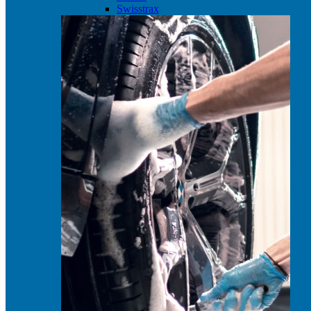
Swisstrax