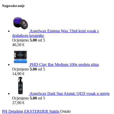
Najprodavanije
Angelwax Enigma Wax 33ml kruti vosak s
dodatkom keramike
Ocjenjeno
5.00
od 5
46,50
€
PHD Clay Bar Medium 100g srednja glina
Ocjenjeno
5.00
od 5
14,90
€
Angelwax Dark Star Atomic QED vosak u spreju
Ocjenjeno
5.00
od 5
27,90
€
PH Detailing
EKSTERIJER
Staklo
Ostalo