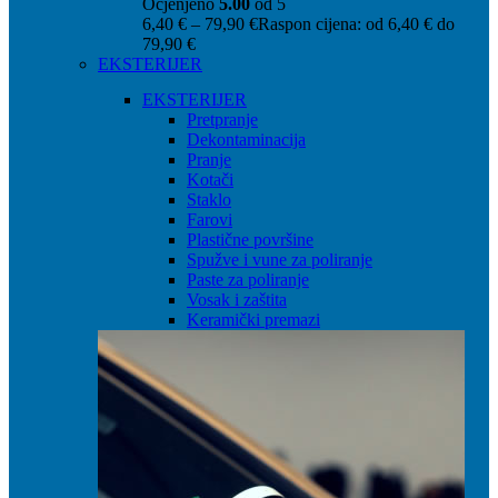
Ocjenjeno
5.00
od 5
6,40
€
–
79,90
€
Raspon cijena: od 6,40 € do
79,90 €
EKSTERIJER
EKSTERIJER
Pretpranje
Dekontaminacija
Pranje
Kotači
Staklo
Farovi
Plastične površine
Spužve i vune za poliranje
Paste za poliranje
Vosak i zaštita
Keramički premazi