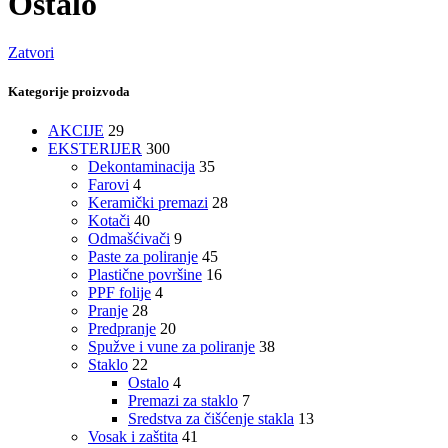
Ostalo
Zatvori
Kategorije proizvoda
AKCIJE
29
EKSTERIJER
300
Dekontaminacija
35
Farovi
4
Keramički premazi
28
Kotači
40
Odmašćivači
9
Paste za poliranje
45
Plastične površine
16
PPF folije
4
Pranje
28
Predpranje
20
Spužve i vune za poliranje
38
Staklo
22
Ostalo
4
Premazi za staklo
7
Sredstva za čišćenje stakla
13
Vosak i zaštita
41