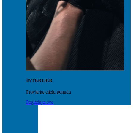
INTERIJER
Provjerite cijelu ponudu
Pogledajte sve