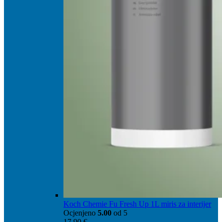
Koch Chemie Fu Fresh Up 1L miris za interijer
Ocjenjeno
5.00
od 5
17,90
€