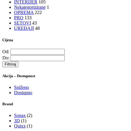
INTERIJER
105
Nekategorizirane
1
OPREMA
222
PRO
133
SETOVI
43
UREĐAJI
48
Cijena
Od:
Do:
Filtriraj
Akcija – Dostupnost
Sniženo
Dostupno
Brand
Sonax
(2)
3D
(1)
Quixx
(1)