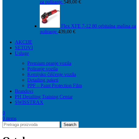
za poliranje
549,00
€
Flex XFE 7-12 80 orbitalna mašina za
poliranje
439,00
€
AKCIJE
SETOVI
Usluge
Premium pranje vozila
Poliranje vozila
Kemijsko čišćenje vozila
Detailing paketi
PPF – Paint Protection Film
Brandovi
PH Detailing Training Centar
SWISSTRAX
0
0
items
Search