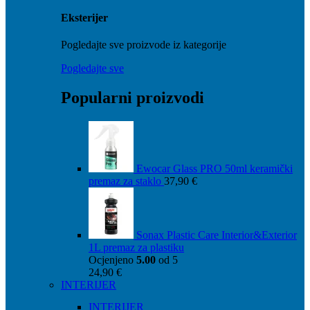
Eksterijer
Pogledajte sve proizvode iz kategorije
Pogledajte sve
Popularni proizvodi
Ewocar Glass PRO 50ml keramički
premaz za staklo
37,90
€
Sonax Plastic Care Interior&Exterior
1L premaz za plastiku
Ocjenjeno
5.00
od 5
24,90
€
INTERIJER
INTERIJER