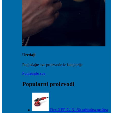
Uređaji
Pogledajte sve proizvode iz kategorije
Pogledajte sve
Popularni proizvodi
Flex XFE 7-15 150 orbitalna mašina