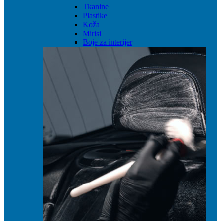
Tkanine
Plastike
Koža
Mirisi
Boje za interijer