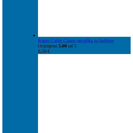
Rupes Cable Clamp stezaljka za kablove
Ocjenjeno
5.00
od 5
6,20
€