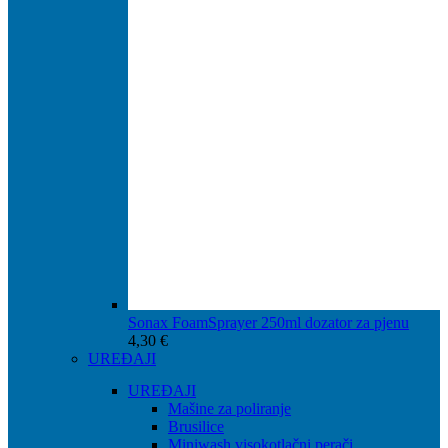
Sonax FoamSprayer 250ml dozator za pjenu
4,30
€
UREĐAJI
UREĐAJI
Mašine za poliranje
Brusilice
Miniwash visokotlačni perači