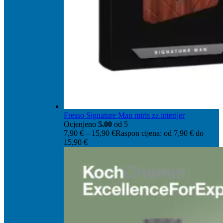
Fresso Signature Man miris za interijer
Ocjenjeno
5.00
od 5
7,90
€
–
15,90
€
Raspon cijena: od 7,90 € do
15,90 €