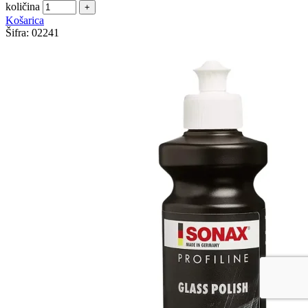
količina
Košarica
Šifra:
02241