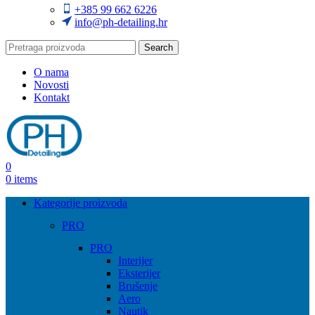
+385 99 662 6226
info@ph-detailing.hr
Search
O nama
Novosti
Kontakt
0
0
items
Kategorije proizvoda
PRO
PRO
Interijer
Eksterijer
Brušenje
Aero
Nautik