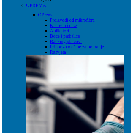
OPREMA
OPrema
Proizvodi od mikrofibre
Kistovi i četke
Aplikatori
Boce i prskalice
Backing plateovi
Pribor za mašine za poliranje
Rasvjeta