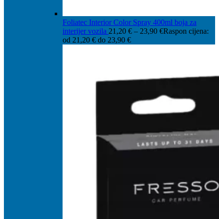
Foliatec Interior Color Spray 400ml boja za
interijer vozila
21,20
€
–
23,90
€
Raspon cijena:
od 21,20 € do 23,90 €