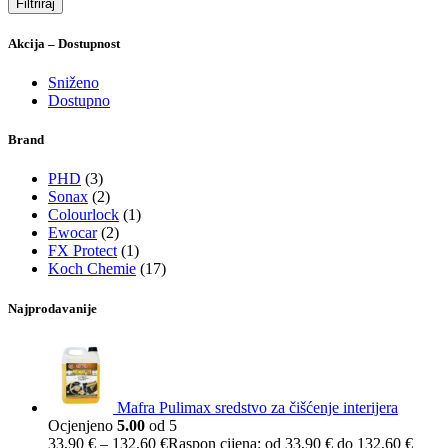
Filtriraj
Akcija – Dostupnost
Sniženo
Dostupno
Brand
PHD
(3)
Sonax
(2)
Colourlock
(1)
Ewocar
(2)
FX Protect
(1)
Koch Chemie
(17)
Najprodavanije
Mafra Pulimax sredstvo za čišćenje interijera
Ocjenjeno
5.00
od 5
33,90
€
–
132,60
€
Raspon cijena: od 33,90 € do 132,60 €