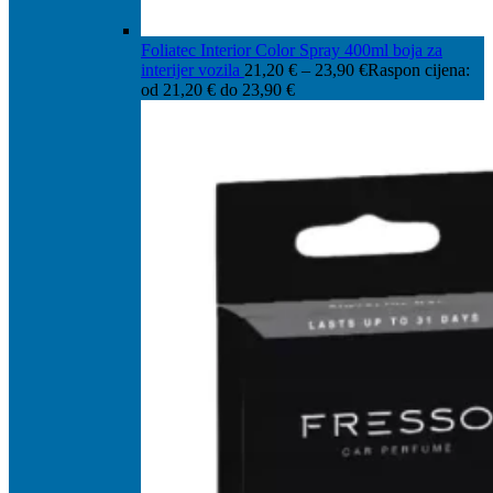
Foliatec Interior Color Spray 400ml boja za
interijer vozila
21,20
€
–
23,90
€
Raspon cijena:
od 21,20 € do 23,90 €