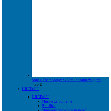
Sonax FoamSprayer 250ml dozator za pjenu
4,30
€
UREĐAJI
UREĐAJI
Mašine za poliranje
Brusilice
Miniwash visokotlačni perači