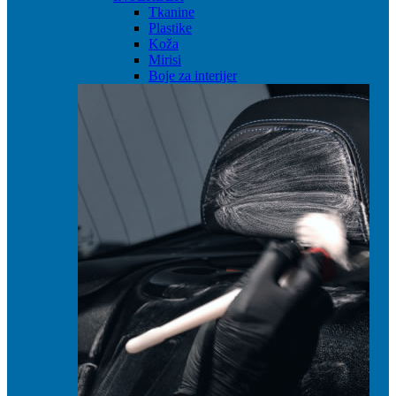
Tkanine
Plastike
Koža
Mirisi
Boje za interijer