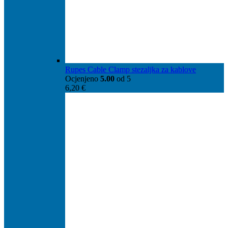
Rupes Cable Clamp stezaljka za kablove
Ocjenjeno
5.00
od 5
6,20
€