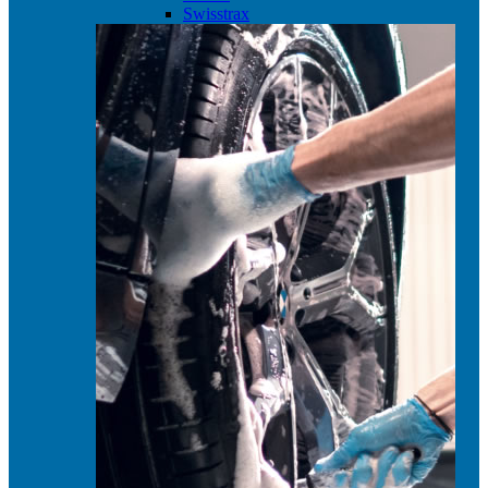
Swisstrax