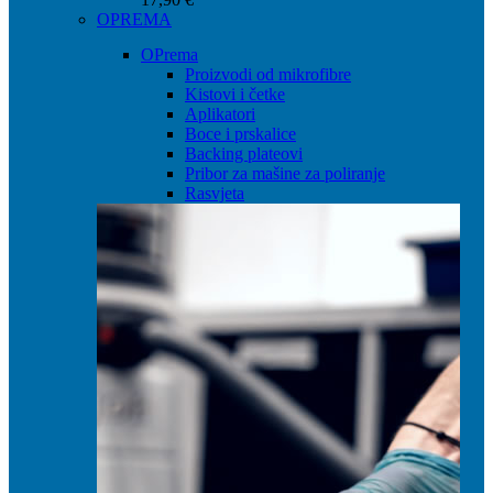
OPREMA
OPrema
Proizvodi od mikrofibre
Kistovi i četke
Aplikatori
Boce i prskalice
Backing plateovi
Pribor za mašine za poliranje
Rasvjeta