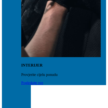
INTERIJER
Provjerite cijelu ponudu
Pogledajte sve