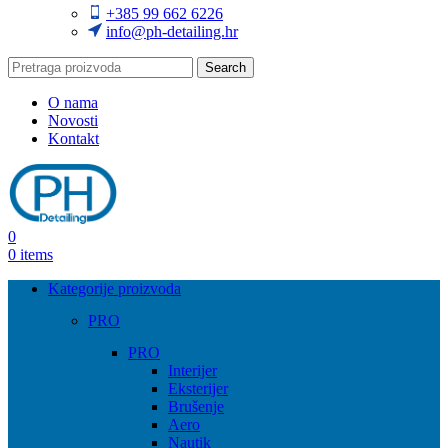
+385 99 662 6226
info@ph-detailing.hr
Search
O nama
Novosti
Kontakt
0
0
items
Kategorije proizvoda
PRO
PRO
Interijer
Eksterijer
Brušenje
Aero
Nautik