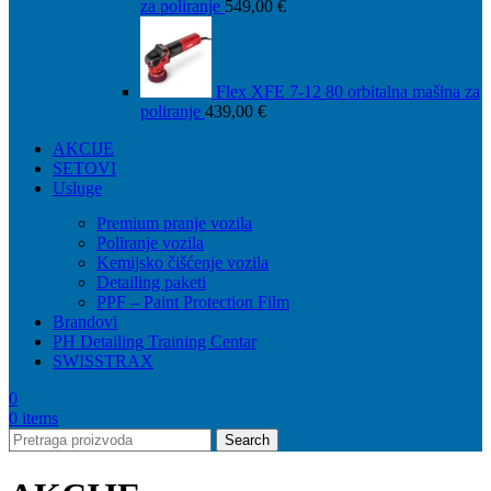
za poliranje
549,00
€
Flex XFE 7-12 80 orbitalna mašina za
poliranje
439,00
€
AKCIJE
SETOVI
Usluge
Premium pranje vozila
Poliranje vozila
Kemijsko čišćenje vozila
Detailing paketi
PPF – Paint Protection Film
Brandovi
PH Detailing Training Centar
SWISSTRAX
0
0
items
Search