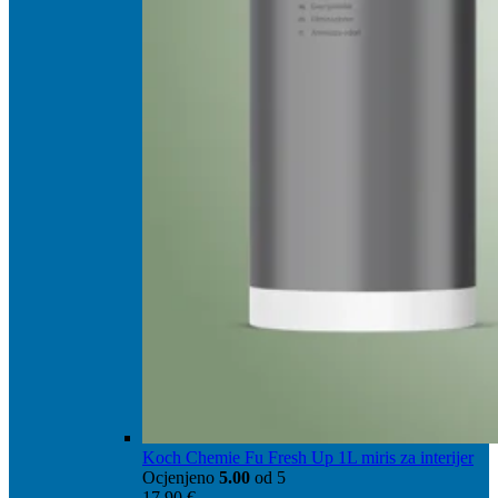
Koch Chemie Fu Fresh Up 1L miris za interijer
Ocjenjeno
5.00
od 5
17,90
€