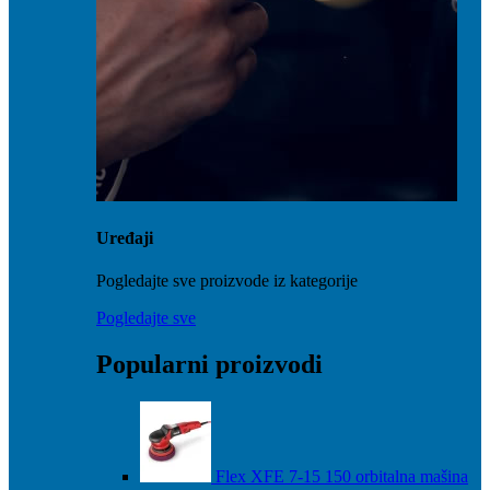
Uređaji
Pogledajte sve proizvode iz kategorije
Pogledajte sve
Popularni proizvodi
Flex XFE 7-15 150 orbitalna mašina