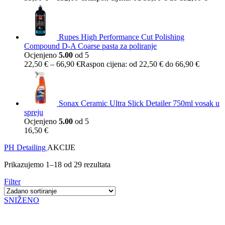
Rupes High Performance Cut Polishing
Compound D-A Coarse pasta za poliranje
Ocjenjeno
5.00
od 5
22,50
€
–
66,90
€
Raspon cijena: od 22,50 € do 66,90 €
Sonax Ceramic Ultra Slick Detailer 750ml vosak u
spreju
Ocjenjeno
5.00
od 5
16,50
€
PH Detailing
AKCIJE
Prikazujemo 1–18 od 29 rezultata
Filter
SNIŽENO