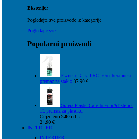
Eksterijer
Pogledajte sve proizvode iz kategorije
Pogledajte sve
Popularni proizvodi
Ewocar Glass PRO 50ml keramički
premaz za staklo
37,90
€
Sonax Plastic Care Interior&Exterior
1L premaz za plastiku
Ocjenjeno
5.00
od 5
24,90
€
INTERIJER
INTERIJER