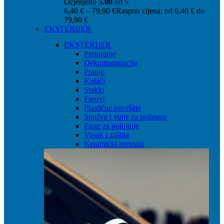
Ocjenjeno
5.00
od 5
6,40
€
–
79,90
€
Raspon cijena: od 6,40 € do
79,90 €
EKSTERIJER
EKSTERIJER
Pretpranje
Dekontaminacija
Pranje
Kotači
Staklo
Farovi
Plastične površine
Spužve i vune za poliranje
Paste za poliranje
Vosak i zaštita
Keramički premazi