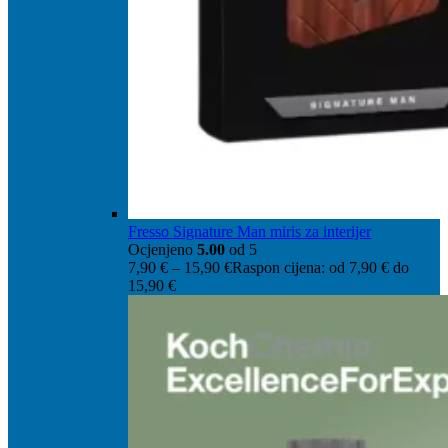
Fresso Signature Man miris za interijer
Ocjenjeno
5.00
od 5
7,90
€
–
15,90
€
Raspon cijena: od 7,90 € do
15,90 €