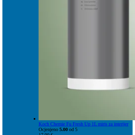
Koch Chemie Fu Fresh Up 1L miris za interijer
Ocjenjeno
5.00
od 5
17,90
€