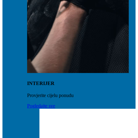
INTERIJER
Provjerite cijelu ponudu
Pogledajte sve