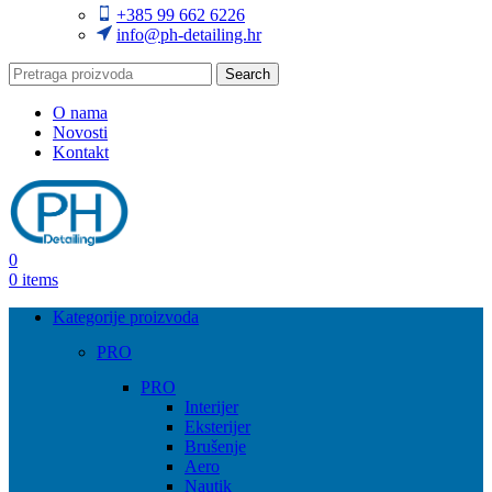
+385 99 662 6226
info@ph-detailing.hr
Search
O nama
Novosti
Kontakt
0
0
items
Kategorije proizvoda
PRO
PRO
Interijer
Eksterijer
Brušenje
Aero
Nautik