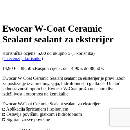
Ewocar W-Coat Ceramic
Sealant sealant za eksterijer
Korisnička ocjena:
5.00
od ukupno 5 (
1
korisnika)
(
1
recenzija korisnika)
14,90
€
–
88,50
€
Raspon cijena: od 14,90 € do 88,50 €
Ewocar W-Coat Ceramic Sealant sealant za eksterijer je pravi izbor
za postizanje izvanrednog sjaja, hidrofobnosti i glatkoće. Unatoč
jednostavnosti upotrebe, Ewocar W-Coat pruža neusporedivu
izdržljivost i otpornost na kemikalije.
Ewocar W-Coat Ceramic Sealant sealant za eksterijer:
◘ Aplikacija špricanjem i ispiranjem
◘ Ostavlja površinu glatkom i hidrofobnom
◘ Siguran za sve površine