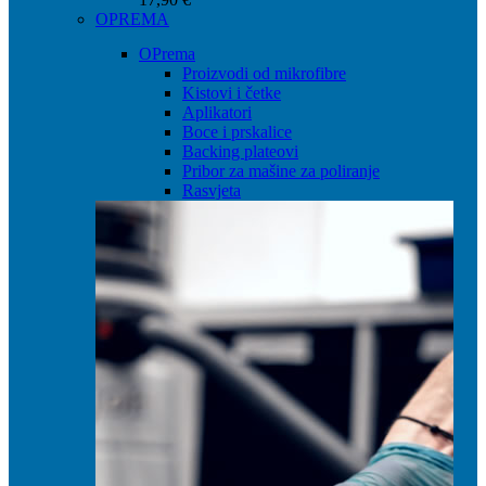
OPREMA
OPrema
Proizvodi od mikrofibre
Kistovi i četke
Aplikatori
Boce i prskalice
Backing plateovi
Pribor za mašine za poliranje
Rasvjeta