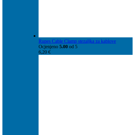
Rupes Cable Clamp stezaljka za kablove
Ocjenjeno
5.00
od 5
6,20
€