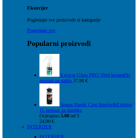
Eksterijer
Pogledajte sve proizvode iz kategorije
Pogledajte sve
Popularni proizvodi
Ewocar Glass PRO 50ml keramički
premaz za staklo
37,90
€
Sonax Plastic Care Interior&Exterior
1L premaz za plastiku
Ocjenjeno
5.00
od 5
24,90
€
INTERIJER
INTERIJER