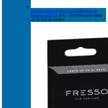
Foliatec Interior Color Spray 400ml boja za
interijer vozila
21,20
€
–
23,90
€
Raspon cijena:
od 21,20 € do 23,90 €