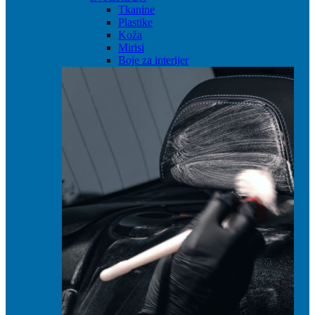
Tkanine
Plastike
Koža
Mirisi
Boje za interijer