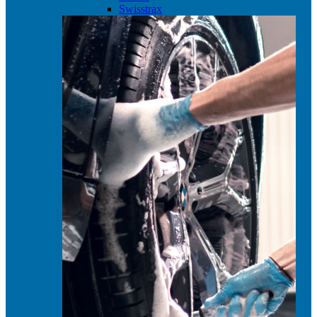
Swisstrax