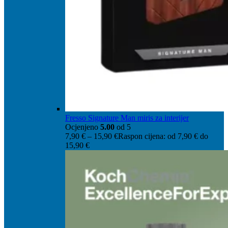
Fresso Signature Man miris za interijer
Ocjenjeno
5.00
od 5
7,90
€
–
15,90
€
Raspon cijena: od 7,90 € do
15,90 €