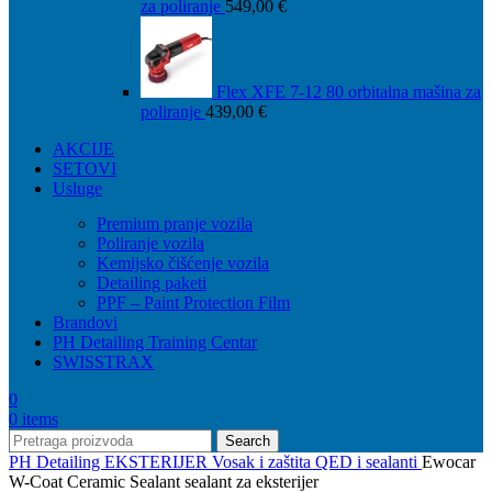
za poliranje
549,00
€
Flex XFE 7-12 80 orbitalna mašina za
poliranje
439,00
€
AKCIJE
SETOVI
Usluge
Premium pranje vozila
Poliranje vozila
Kemijsko čišćenje vozila
Detailing paketi
PPF – Paint Protection Film
Brandovi
PH Detailing Training Centar
SWISSTRAX
0
0
items
Search
PH Detailing
EKSTERIJER
Vosak i zaštita
QED i sealanti
Ewocar
W-Coat Ceramic Sealant sealant za eksterijer