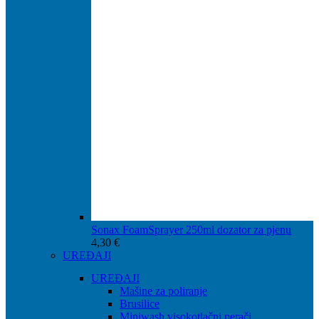
Sonax FoamSprayer 250ml dozator za pjenu
4,30
€
UREĐAJI
UREĐAJI
Mašine za poliranje
Brusilice
Miniwash visokotlačni perači