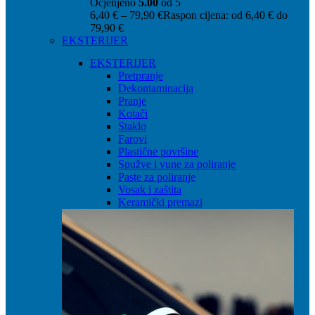
Ocjenjeno
5.00
od 5
6,40
€
–
79,90
€
Raspon cijena: od 6,40 € do
79,90 €
EKSTERIJER
EKSTERIJER
Pretpranje
Dekontaminacija
Pranje
Kotači
Staklo
Farovi
Plastične površine
Spužve i vune za poliranje
Paste za poliranje
Vosak i zaštita
Keramički premazi