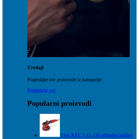
Uređaji
Pogledajte sve proizvode iz kategorije
Pogledajte sve
Popularni proizvodi
Flex XFE 7-15 150 orbitalna mašina