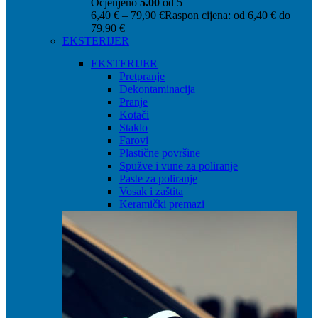
Ocjenjeno
5.00
od 5
6,40
€
–
79,90
€
Raspon cijena: od 6,40 € do
79,90 €
EKSTERIJER
EKSTERIJER
Pretpranje
Dekontaminacija
Pranje
Kotači
Staklo
Farovi
Plastične površine
Spužve i vune za poliranje
Paste za poliranje
Vosak i zaštita
Keramički premazi