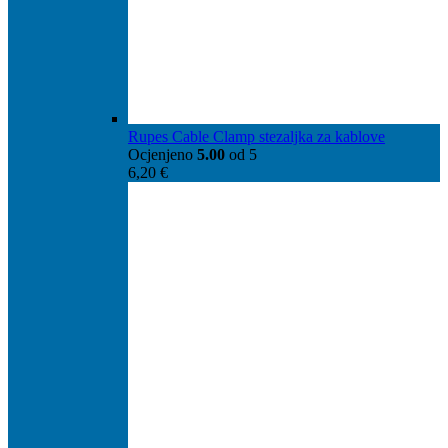
Rupes Cable Clamp stezaljka za kablove
Ocjenjeno
5.00
od 5
6,20
€