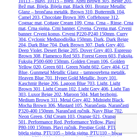
10113 – plavi
,
10115 – bijeli
,
April Brown 305
,
Beige 201
,
Bež mat
,
Bijela
,
Bijela mat
,
Black 001
,
Bronze Metallic
Glanz – brončana metalik
,
Brown 310
,
Buttermilk 104
,
Camel 203
,
Chocolate Brown 309
,
Coffehouse 312
,
Cognac mat
,
Cottage Cream 109
,
Crna
,
Crna – Rinse
,
Crna
mat
,
Crna sjajna
,
Crni banner
,
Crvena
,
Crvena mat
,
Crveni
banner
,
Crveni konus
,
Crveni P220-P240 150mm
,
Curry
304
,
Cyclonic Međupodloška 150mm
,
Dark
,
Dark Beige
204
,
Dark Blue 704
,
Dark Brown 307
,
Dark Grey 401
,
Deep Violet
,
Desert Beige 205
,
Dover Grey 403
,
Espresso
Brown 308
,
Flamenco Red 503
,
Forest Green 603
,
Fuksija
,
Fuksija P500-600 150mm
,
Golden Cream 106
,
Golden
Yellow 020
,
Green 601
,
Green Night 602
,
Grey 404
,
GT
Blue
,
Gunmetal Metallic Glanz – tamnosrebrna metalik
,
Heaven Blue 701
,
Hyper Gold Metallic
,
Ivory 101
,
Kaschmir Beige 206
,
Lagoon Blue 703
,
Light
,
Light
Brown 301
,
Light Cream 102
,
Light Grey 406
,
Light Tan
303
,
Luxor Beige 202
,
Maroon 504
,
Matt bezbojni
,
Medium Brown 311
,
Metal Grey 402
,
Midnight Black
,
Mocha Brown 306
,
Mustard 105
,
Narančasta
,
Narančasti
P320-400 150mm
,
Narančasti ručnik
,
Navy Blue 702
,
Neon Green
,
Old Cream 103
,
Orange 021
,
Orange Red
501
,
Performance Red
,
Performance Yellow
,
Plava
,
Plavi
P80-100 150mm
,
Plavi ručnik
,
Prestige Gold
,
PTU100 –
bijela sjajna
,
PTU105 – bijela sjajna
,
PTU110 – bijela