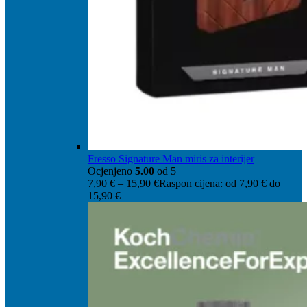
Fresso Signature Man miris za interijer
Ocjenjeno
5.00
od 5
7,90
€
–
15,90
€
Raspon cijena: od 7,90 € do
15,90 €