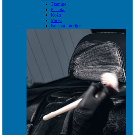
Tkanine
Plastike
Koža
Mirisi
Boje za interijer