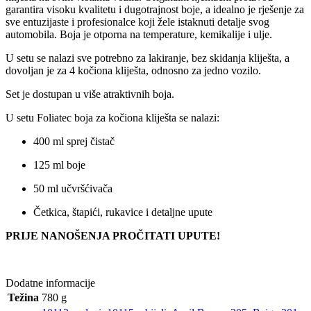
garantira visoku kvalitetu i dugotrajnost boje, a idealno je rješenje za
sve entuzijaste i profesionalce koji žele istaknuti detalje svog
automobila. Boja je otporna na temperature, kemikalije i ulje.
U setu se nalazi sve potrebno za lakiranje, bez skidanja kliješta, a
dovoljan je za 4 kočiona kliješta, odnosno za jedno vozilo.
Set je dostupan u više atraktivnih boja.
U setu Foliatec boja za kočiona kliješta se nalazi:
400 ml sprej čistač
125 ml boje
50 ml učvršćivača
Četkica, štapići, rukavice i detaljne upute
PRIJE NANOŠENJA PROČITATI UPUTE!
Dodatne informacije
Težina
780 g