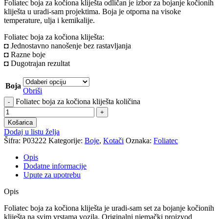
Foliatec boja za kočiona kliješta odličan je izbor za bojanje kočionih
kliješta u uradi-sam projektima. Boja je otporna na visoke
temperature, ulja i kemikalije.
Foliatec boja za kočiona kliješta:
◘ Jednostavno nanošenje bez rastavljanja
◘ Razne boje
◘
Dugotrajan rezultat
Boja
Obriši
Foliatec boja za kočiona kliješta količina
Košarica
Dodaj u listu želja
Šifra:
P03222
Kategorije:
Boje
,
Kotači
Oznaka:
Foliatec
Opis
Dodatne informacije
Upute za upotrebu
Opis
Foliatec boja za kočiona kliješta je uradi-sam set za bojanje kočionih
kliješta na svim vrstama vozila. Originalni njemački proizvod