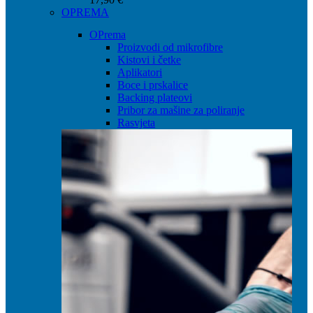
OPREMA
OPrema
Proizvodi od mikrofibre
Kistovi i četke
Aplikatori
Boce i prskalice
Backing plateovi
Pribor za mašine za poliranje
Rasvjeta