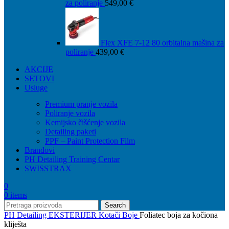
za poliranje
549,00
€
Flex XFE 7-12 80 orbitalna mašina za
poliranje
439,00
€
AKCIJE
SETOVI
Usluge
Premium pranje vozila
Poliranje vozila
Kemijsko čišćenje vozila
Detailing paketi
PPF – Paint Protection Film
Brandovi
PH Detailing Training Centar
SWISSTRAX
0
0
items
Search
PH Detailing
EKSTERIJER
Kotači
Boje
Foliatec boja za kočiona
kliješta