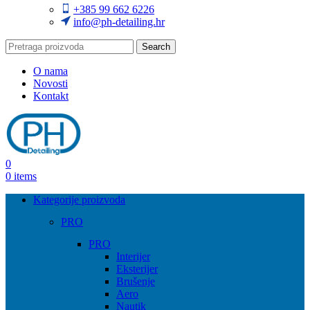
+385 99 662 6226
info@ph-detailing.hr
Search
O nama
Novosti
Kontakt
0
0
items
Kategorije proizvoda
PRO
PRO
Interijer
Eksterijer
Brušenje
Aero
Nautik