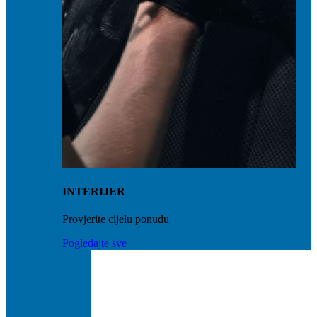
INTERIJER
Provjerite cijelu ponudu
Pogledajte sve