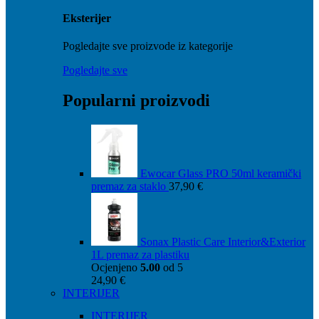
Eksterijer
Pogledajte sve proizvode iz kategorije
Pogledajte sve
Popularni proizvodi
Ewocar Glass PRO 50ml keramički
premaz za staklo
37,90
€
Sonax Plastic Care Interior&Exterior
1L premaz za plastiku
Ocjenjeno
5.00
od 5
24,90
€
INTERIJER
INTERIJER