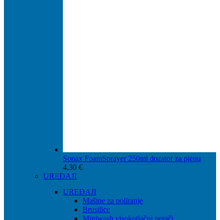
Sonax FoamSprayer 250ml dozator za pjenu
4,30
€
UREĐAJI
UREĐAJI
Mašine za poliranje
Brusilice
Miniwash visokotlačni perači