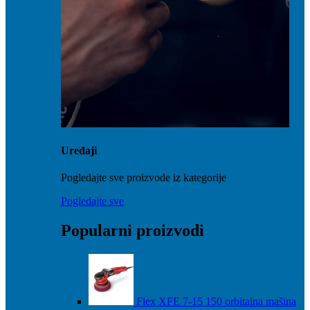
Uređaji
Pogledajte sve proizvode iz kategorije
Pogledajte sve
Popularni proizvodi
Flex XFE 7-15 150 orbitalna mašina