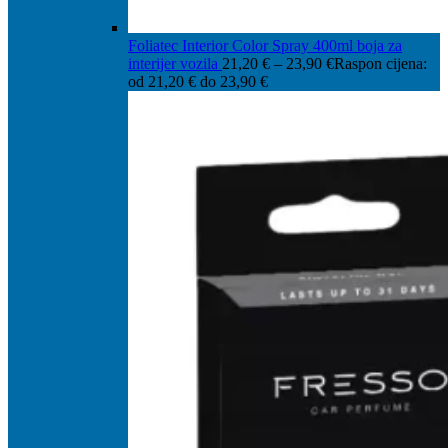
Foliatec Interior Color Spray 400ml boja za
interijer vozila
21,20
€
–
23,90
€
Raspon cijena:
od 21,20 € do 23,90 €