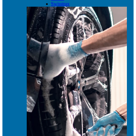
Swisstrax