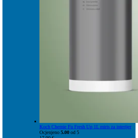
Koch Chemie Fu Fresh Up 1L miris za interijer
Ocjenjeno
5.00
od 5
17,90
€