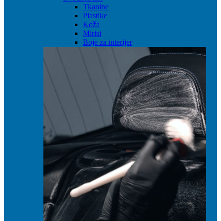
Tkanine
Plastike
Koža
Mirisi
Boje za interijer