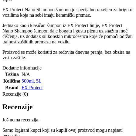
FX Protect Nano Shampoo šampon je specijalno razvijen za brigu o
vozilima koja na sebi imaju keramički premaz.
Jednako kao i klasičan šampon iz FX Protect linije, FX Protect
Nano Shampoo šampon daje bogatu i gustu pjenu uz snažnu moć
čišćenja, uz dodatak silikonskih mikročestica koje će pomoći održati
trajnost zaštitnih premaza na vozilu.
Proizvod se može koristiti za redovita dnevna pranja, bez obzira na
vrstu zaštite.
Dodatne informacije
Težina
N/A
Količina
500ml
,
5L
Brand
FX Protect
Recenzije (0)
Recenzije
Još nema recenzija.
Samo logirani kupci koji su kupili ovaj proizvod mogu napisati
recenziju.