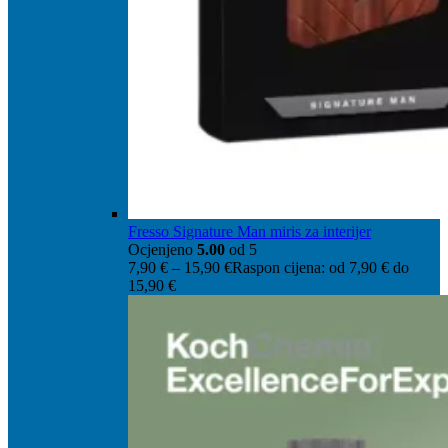
Fresso Signature Man miris za interijer
Ocjenjeno
5.00
od 5
7,90
€
–
15,90
€
Raspon cijena: od 7,90 € do
15,90 €