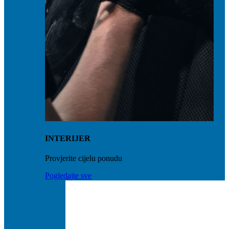
INTERIJER
Provjerite cijelu ponudu
Pogledajte sve