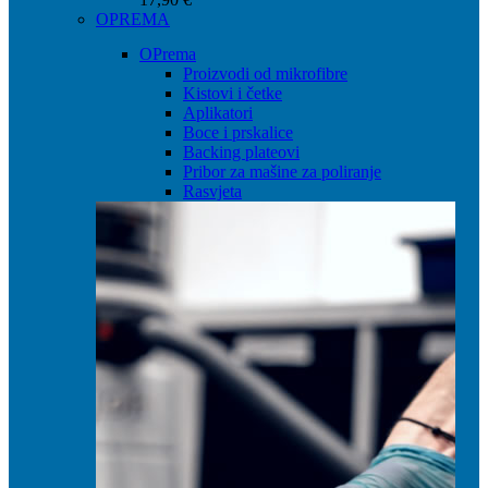
OPREMA
OPrema
Proizvodi od mikrofibre
Kistovi i četke
Aplikatori
Boce i prskalice
Backing plateovi
Pribor za mašine za poliranje
Rasvjeta