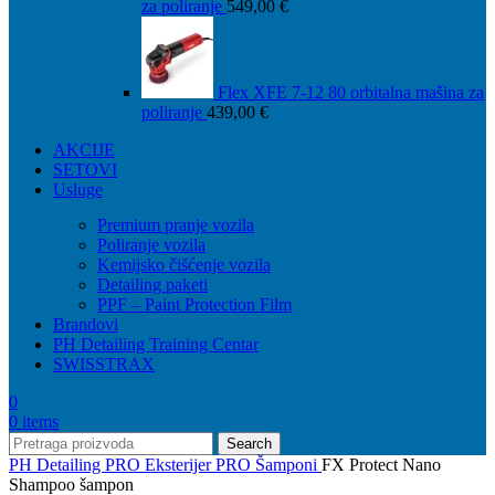
za poliranje
549,00
€
Flex XFE 7-12 80 orbitalna mašina za
poliranje
439,00
€
AKCIJE
SETOVI
Usluge
Premium pranje vozila
Poliranje vozila
Kemijsko čišćenje vozila
Detailing paketi
PPF – Paint Protection Film
Brandovi
PH Detailing Training Centar
SWISSTRAX
0
0
items
Search
PH Detailing
PRO
Eksterijer PRO
Šamponi
FX Protect Nano
Shampoo šampon