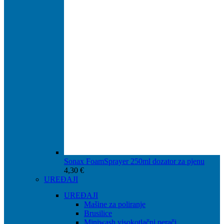
Sonax FoamSprayer 250ml dozator za pjenu
4,30
€
UREĐAJI
UREĐAJI
Mašine za poliranje
Brusilice
Miniwash visokotlačni perači