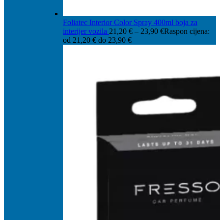
Foliatec Interior Color Spray 400ml boja za
interijer vozila
21,20
€
–
23,90
€
Raspon cijena:
od 21,20 € do 23,90 €