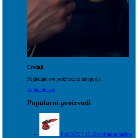
Uređaji
Pogledajte sve proizvode iz kategorije
Pogledajte sve
Popularni proizvodi
Flex XFE 7-15 150 orbitalna mašina