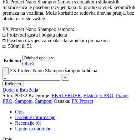
FX Protect Nano Shampoo šampon s dodatkom silikonskih
mikročestica je posebno razvijen kako bi produžio vijek keramičkih
premaza na vozilima. Može koristiti za redovita dnevna pranja, bez
obzira na vrstu zaštite.
FX Protect Nano Shampoo šampon:
◘ Proizvodi gustu i bogatu pjenu
◘ Posebno razvijen za vozila s keramičkim premazima
◘ 500ml ili 5L
Količina
Obriši
FX Protect Nano Shampoo šampon količina
Košarica
Dodaj u listu želja
Šifra:
P0332
Kategorije:
EKSTERIJER
,
Eksterijer PRO
,
Pranje
,
PRO
,
Šamponi
,
Šamponi
Oznaka:
FX Protect
Opis
Dodatne informacije
Recenzije (0)
Upute za upotrebu
Opis