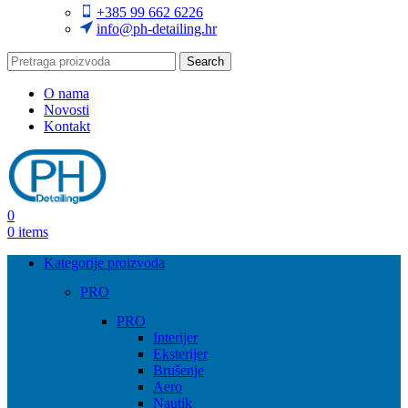
+385 99 662 6226
info@ph-detailing.hr
Search
O nama
Novosti
Kontakt
0
0
items
Kategorije proizvoda
PRO
PRO
Interijer
Eksterijer
Brušenje
Aero
Nautik