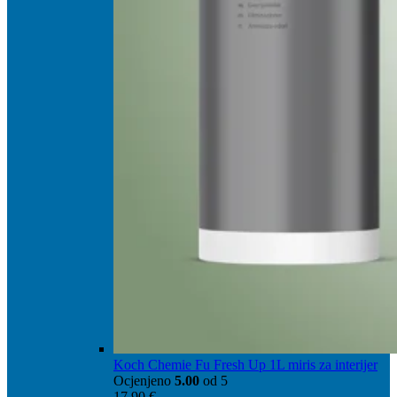
Koch Chemie Fu Fresh Up 1L miris za interijer
Ocjenjeno
5.00
od 5
17,90
€