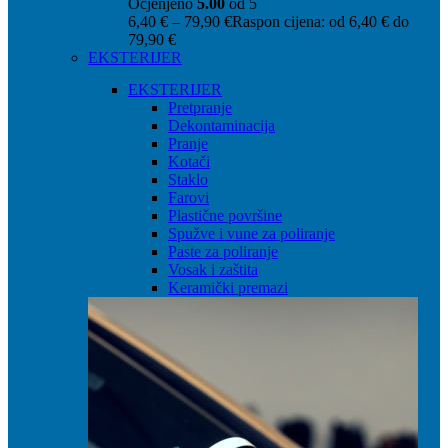
Ocjenjeno
5.00
od 5
6,40
€
–
79,90
€
Raspon cijena: od 6,40 € do
79,90 €
EKSTERIJER
EKSTERIJER
Pretpranje
Dekontaminacija
Pranje
Kotači
Staklo
Farovi
Plastične površine
Spužve i vune za poliranje
Paste za poliranje
Vosak i zaštita
Keramički premazi