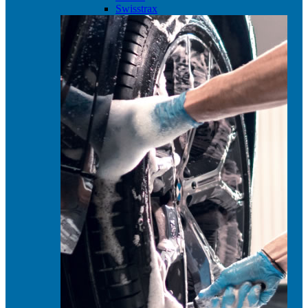
Swisstrax