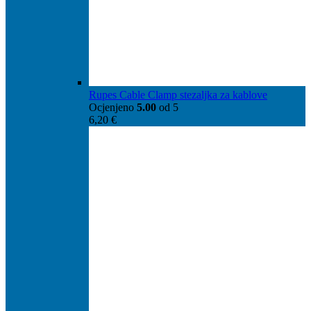
Rupes Cable Clamp stezaljka za kablove
Ocjenjeno
5.00
od 5
6,20
€