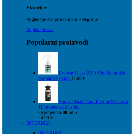
Eksterijer
Pogledajte sve proizvode iz kategorije
Pogledajte sve
Popularni proizvodi
Ewocar Glass PRO 50ml keramički
premaz za staklo
37,90
€
Sonax Plastic Care Interior&Exterior
1L premaz za plastiku
Ocjenjeno
5.00
od 5
24,90
€
INTERIJER
INTERIJER