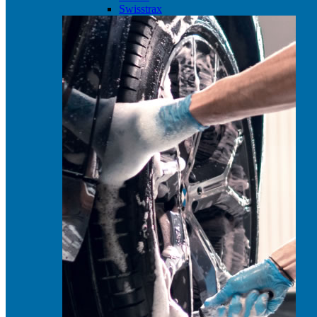
Swisstrax