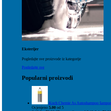
Eksterijer
Pogledajte sve proizvode iz kategorije
Pogledajte sve
Popularni proizvodi
Koch Chemie As Autoshampoo šampo
Ocjenjeno
5.00
od 5