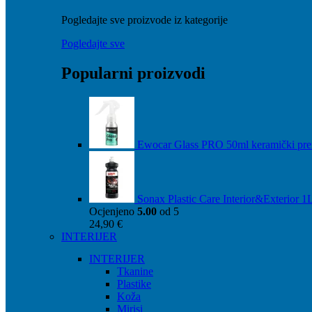
Pogledajte sve proizvode iz kategorije
Pogledajte sve
Popularni proizvodi
Ewocar Glass PRO 50ml keramički pre
Sonax Plastic Care Interior&Exterior 1
Ocjenjeno
5.00
od 5
24,90
€
INTERIJER
INTERIJER
Tkanine
Plastike
Koža
Mirisi