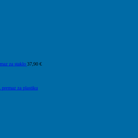
maz za staklo
37,90
€
L premaz za plastiku