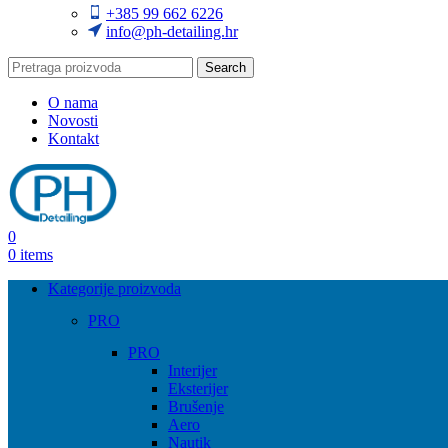
+385 99 662 6226
info@ph-detailing.hr
Search
O nama
Novosti
Kontakt
0
0
items
Kategorije proizvoda
PRO
PRO
Interijer
Eksterijer
Brušenje
Aero
Nautik