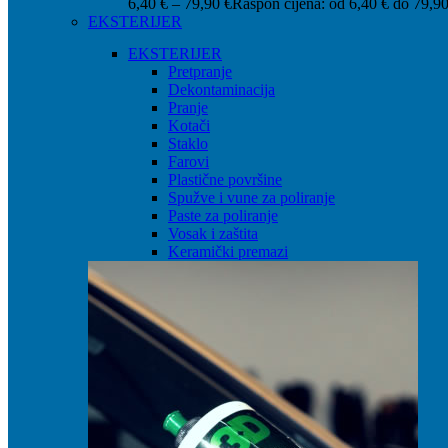
6,40
€
–
79,90
€
Raspon cijena: od 6,40 € do 79,90
EKSTERIJER
EKSTERIJER
Pretpranje
Dekontaminacija
Pranje
Kotači
Staklo
Farovi
Plastične površine
Spužve i vune za poliranje
Paste za poliranje
Vosak i zaštita
Keramički premazi