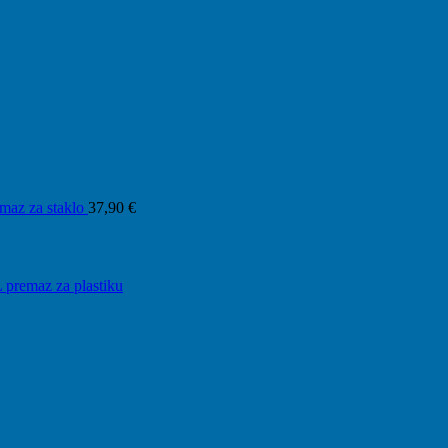
maz za staklo
37,90
€
L premaz za plastiku