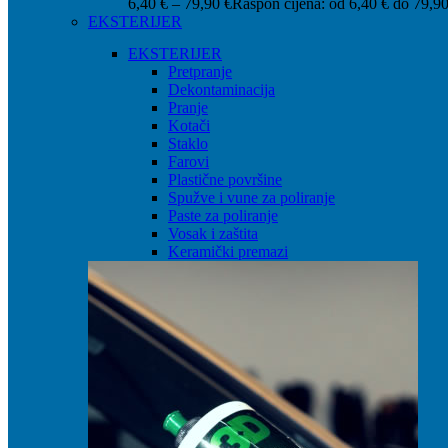
6,40
€
–
79,90
€
Raspon cijena: od 6,40 € do 79,90
EKSTERIJER
EKSTERIJER
Pretpranje
Dekontaminacija
Pranje
Kotači
Staklo
Farovi
Plastične površine
Spužve i vune za poliranje
Paste za poliranje
Vosak i zaštita
Keramički premazi