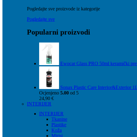
Pogledajte sve proizvode iz kategorije
Pogledajte sve
Popularni proizvodi
Ewocar Glass PRO 50ml keramički pre
Sonax Plastic Care Interior&Exterior 1
Ocjenjeno
5.00
od 5
24,90
€
INTERIJER
INTERIJER
Tkanine
Plastike
Koža
Mirisi