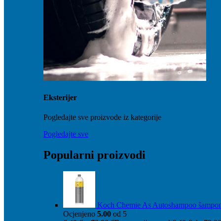
Eksterijer
Pogledajte sve proizvode iz kategorije
Pogledajte sve
Popularni proizvodi
Koch Chemie As Autoshampoo šampo
Ocjenjeno
5.00
od 5