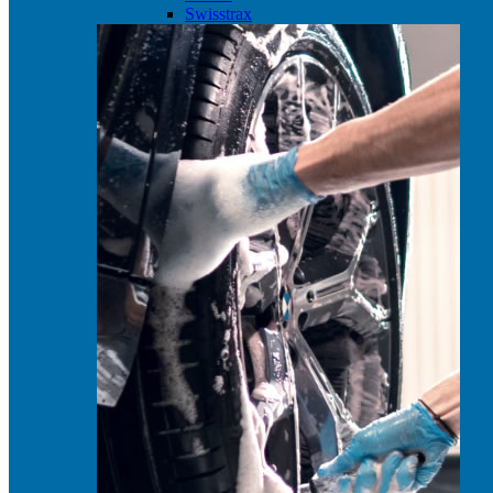
Swisstrax