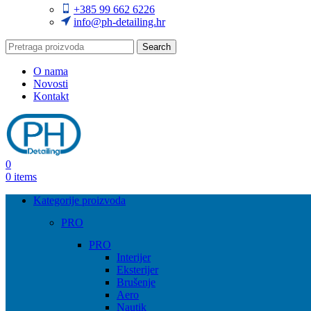
+385 99 662 6226
info@ph-detailing.hr
Search
O nama
Novosti
Kontakt
0
0
items
Kategorije proizvoda
PRO
PRO
Interijer
Eksterijer
Brušenje
Aero
Nautik