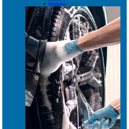
Swisstrax