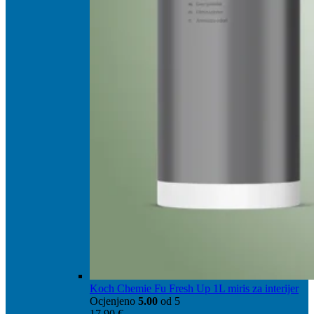
Koch Chemie Fu Fresh Up 1L miris za interijer
Ocjenjeno
5.00
od 5
17,90
€