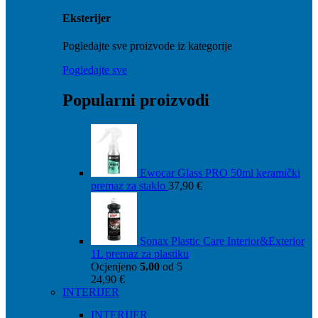
Eksterijer
Pogledajte sve proizvode iz kategorije
Pogledajte sve
Popularni proizvodi
Ewocar Glass PRO 50ml keramički
premaz za staklo
37,90
€
Sonax Plastic Care Interior&Exterior
1L premaz za plastiku
Ocjenjeno
5.00
od 5
24,90
€
INTERIJER
INTERIJER