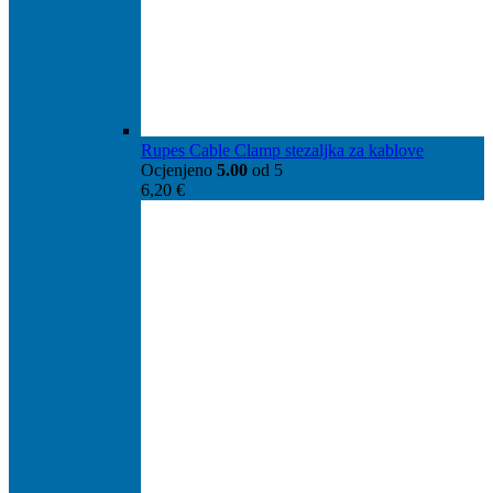
Rupes Cable Clamp stezaljka za kablove
Ocjenjeno
5.00
od 5
6,20
€