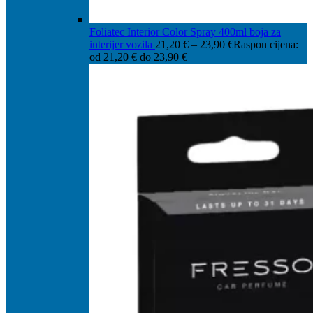
Foliatec Interior Color Spray 400ml boja za
interijer vozila
21,20
€
–
23,90
€
Raspon cijena:
od 21,20 € do 23,90 €