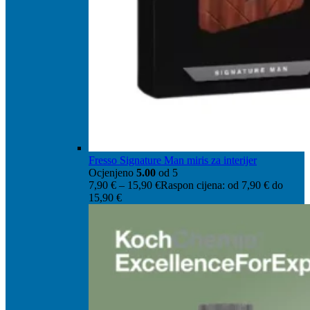
Fresso Signature Man miris za interijer
Ocjenjeno
5.00
od 5
7,90
€
–
15,90
€
Raspon cijena: od 7,90 € do
15,90 €