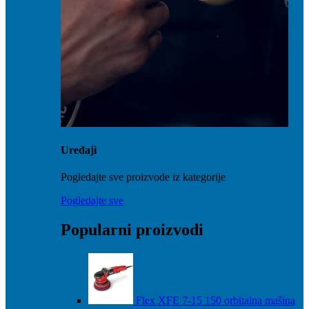
Uređaji
Pogledajte sve proizvode iz kategorije
Pogledajte sve
Popularni proizvodi
Flex XFE 7-15 150 orbitalna mašina