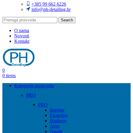
+385 99 662 6226
info@ph-detailing.hr
Search
O nama
Novosti
Kontakt
0
0
items
Kategorije proizvoda
PRO
PRO
Interijer
Eksterijer
Brušenje
Aero
Nautik