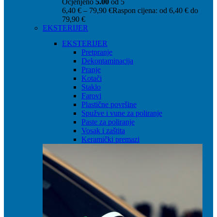
Ocjenjeno
5.00
od 5
6,40
€
–
79,90
€
Raspon cijena: od 6,40 € do
79,90 €
EKSTERIJER
EKSTERIJER
Pretpranje
Dekontaminacija
Pranje
Kotači
Staklo
Farovi
Plastične površine
Spužve i vune za poliranje
Paste za poliranje
Vosak i zaštita
Keramički premazi