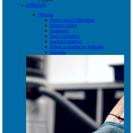
OPREMA
OPrema
Proizvodi od mikrofibre
Kistovi i četke
Aplikatori
Boce i prskalice
Backing plateovi
Pribor za mašine za poliranje
Rasvjeta