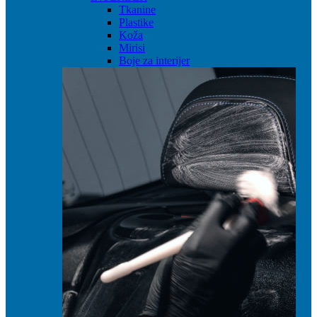
Tkanine
Plastike
Koža
Mirisi
Boje za interijer