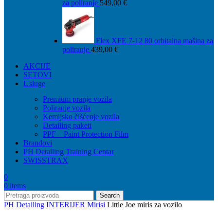
za poliranje
549,00
€
Flex XFE 7-12 80 orbitalna mašina za
poliranje
439,00
€
AKCIJE
SETOVI
Usluge
Premium pranje vozila
Poliranje vozila
Kemijsko čišćenje vozila
Detailing paketi
PPF – Paint Protection Film
Brandovi
PH Detailing Training Centar
SWISSTRAX
0
0
items
Search
PH Detailing
INTERIJER
Mirisi
Little Joe miris za vozilo