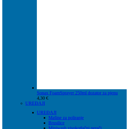
Sonax FoamSprayer 250ml dozator za pjenu
4,30
€
UREĐAJI
UREĐAJI
Mašine za poliranje
Brusilice
Miniwash visokotlačni perači