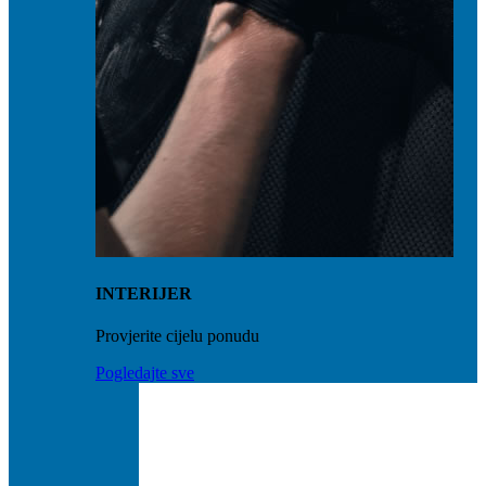
INTERIJER
Provjerite cijelu ponudu
Pogledajte sve