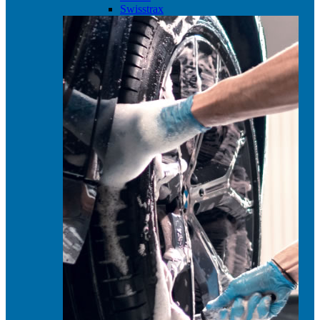
Swisstrax