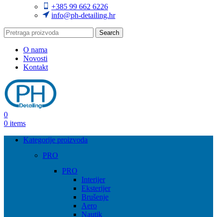
+385 99 662 6226
info@ph-detailing.hr
Search
O nama
Novosti
Kontakt
0
0
items
Kategorije proizvoda
PRO
PRO
Interijer
Eksterijer
Brušenje
Aero
Nautik