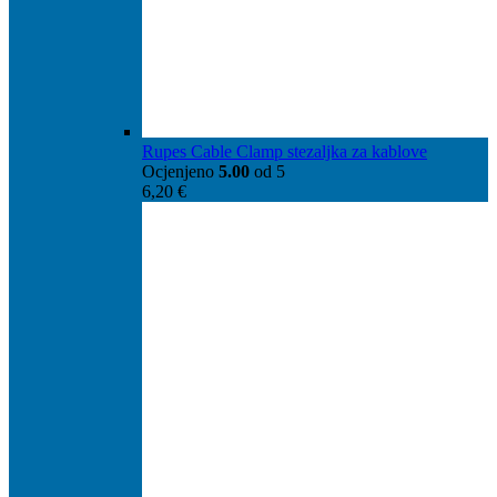
Rupes Cable Clamp stezaljka za kablove
Ocjenjeno
5.00
od 5
6,20
€