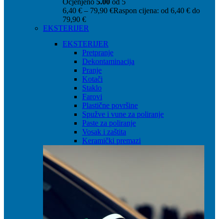
Ocjenjeno
5.00
od 5
6,40
€
–
79,90
€
Raspon cijena: od 6,40 € do
79,90 €
EKSTERIJER
EKSTERIJER
Pretpranje
Dekontaminacija
Pranje
Kotači
Staklo
Farovi
Plastične površine
Spužve i vune za poliranje
Paste za poliranje
Vosak i zaštita
Keramički premazi