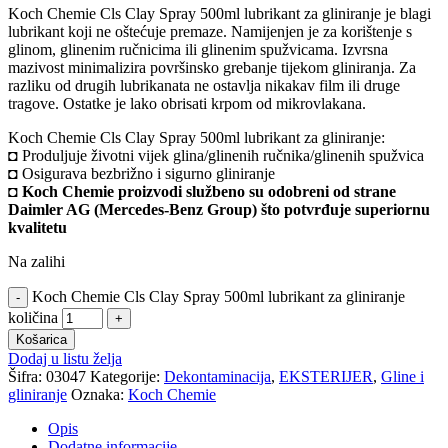
Koch Chemie Cls Clay Spray 500ml lubrikant za gliniranje je blagi
lubrikant koji ne oštećuje premaze. Namijenjen je za korištenje s
glinom, glinenim ručnicima ili glinenim spužvicama. Izvrsna
mazivost minimalizira površinsko grebanje tijekom gliniranja. Za
razliku od drugih lubrikanata ne ostavlja nikakav film ili druge
tragove. Ostatke je lako obrisati krpom od mikrovlakana.
Koch Chemie Cls Clay Spray 500ml lubrikant za gliniranje:
◘ Produljuje životni vijek glina/glinenih ručnika/glinenih spužvica
◘ Osigurava bezbrižno i sigurno gliniranje
◘
Koch Chemie proizvodi službeno su odobreni od strane
Daimler AG (Mercedes-Benz Group) što potvrđuje superiornu
kvalitetu
Na zalihi
Koch Chemie Cls Clay Spray 500ml lubrikant za gliniranje
količina
Košarica
Dodaj u listu želja
Šifra:
03047
Kategorije:
Dekontaminacija
,
EKSTERIJER
,
Gline i
gliniranje
Oznaka:
Koch Chemie
Opis
Dodatne informacije