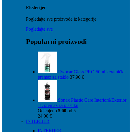
Eksterijer
Pogledajte sve proizvode iz kategorije
Pogledajte sve
Popularni proizvodi
Ewocar Glass PRO 50ml keramički
premaz za staklo
37,90
€
Sonax Plastic Care Interior&Exterior
1L premaz za plastiku
Ocjenjeno
5.00
od 5
24,90
€
INTERIJER
INTERIJER