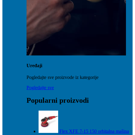
Uređaji
Pogledajte sve proizvode iz kategorije
Pogledajte sve
Popularni proizvodi
Flex XFE 7-15 150 orbitalna mašina