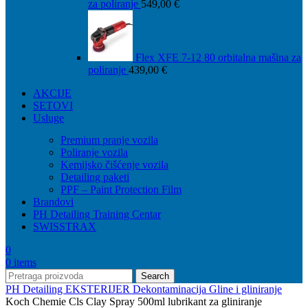
za poliranje
549,00
€
Flex XFE 7-12 80 orbitalna mašina za
poliranje
439,00
€
AKCIJE
SETOVI
Usluge
Premium pranje vozila
Poliranje vozila
Kemijsko čišćenje vozila
Detailing paketi
PPF – Paint Protection Film
Brandovi
PH Detailing Training Centar
SWISSTRAX
0
0
items
Search
PH Detailing
EKSTERIJER
Dekontaminacija
Gline i gliniranje
Koch Chemie Cls Clay Spray 500ml lubrikant za gliniranje