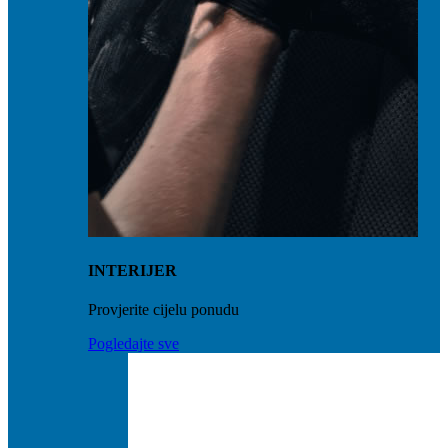
INTERIJER
Provjerite cijelu ponudu
Pogledajte sve