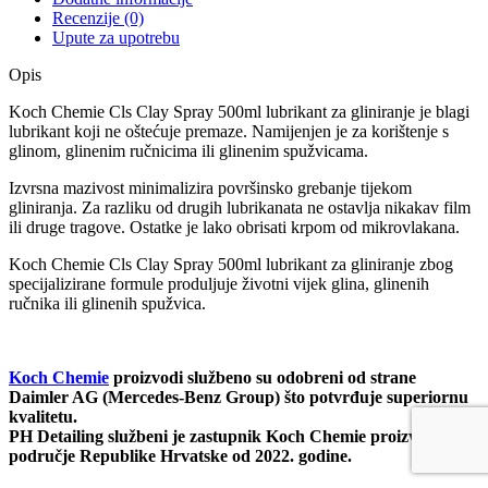
Recenzije (0)
Upute za upotrebu
Opis
Koch Chemie Cls Clay Spray 500ml lubrikant za gliniranje je blagi
lubrikant koji ne oštećuje premaze. Namijenjen je za korištenje s
glinom, glinenim ručnicima ili glinenim spužvicama.
Izvrsna mazivost minimalizira površinsko grebanje tijekom
gliniranja. Za razliku od drugih lubrikanata ne ostavlja nikakav film
ili druge tragove. Ostatke je lako obrisati krpom od mikrovlakana.
Koch Chemie Cls Clay Spray 500ml lubrikant za gliniranje zbog
specijalizirane formule produljuje životni vijek glina, glinenih
ručnika ili glinenih spužvica.
Koch Chemie
proizvodi službeno su odobreni od strane
Daimler AG (Mercedes-Benz Group) što potvrđuje superiornu
kvalitetu.
PH Detailing službeni je zastupnik Koch Chemie proizvoda za
područje Republike Hrvatske od 2022. godine.