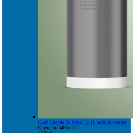
Koch Chemie Fu Fresh Up 1L miris za interijer
Ocjenjeno
5.00
od 5
17,90
€