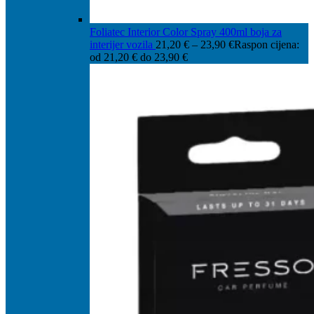
Foliatec Interior Color Spray 400ml boja za
interijer vozila
21,20
€
–
23,90
€
Raspon cijena:
od 21,20 € do 23,90 €