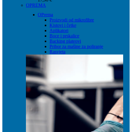
OPREMA
OPrema
Proizvodi od mikrofibre
Kistovi i četke
Aplikatori
Boce i prskalice
Backing plateovi
Pribor za mašine za poliranje
Rasvjeta