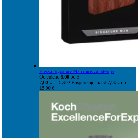
Fresso Signature Man miris za interijer
Ocjenjeno
5.00
od 5
7,90
€
–
15,90
€
Raspon cijena: od 7,90 € do
15,90 €