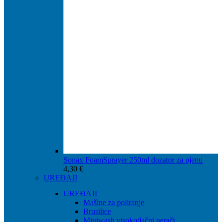
Sonax FoamSprayer 250ml dozator za pjenu
4,30
€
UREĐAJI
UREĐAJI
Mašine za poliranje
Brusilice
Miniwash visokotlačni perači