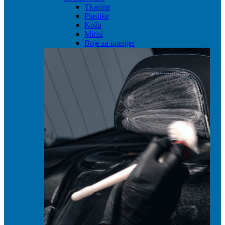
Tkanine
Plastike
Koža
Mirisi
Boje za interijer