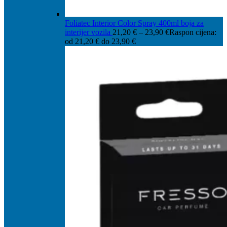
Foliatec Interior Color Spray 400ml boja za
interijer vozila
21,20
€
–
23,90
€
Raspon cijena:
od 21,20 € do 23,90 €