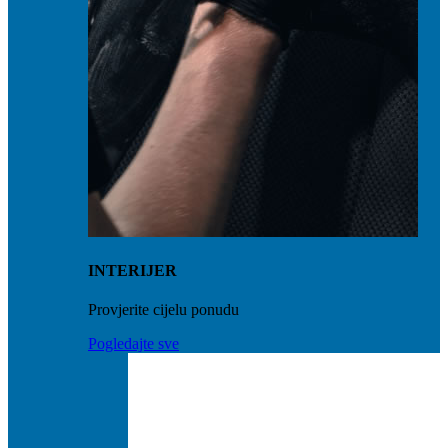
INTERIJER
Provjerite cijelu ponudu
Pogledajte sve