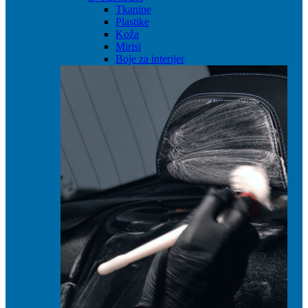
Tkanine
Plastike
Koža
Mirisi
Boje za interijer