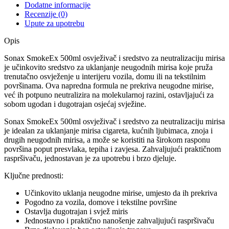
Dodatne informacije
Recenzije (0)
Upute za upotrebu
Opis
Sonax SmokeEx 500ml osvježivač i sredstvo za neutralizaciju mirisa
je učinkovito sredstvo za uklanjanje neugodnih mirisa koje pruža
trenutačno osvježenje u interijeru vozila, domu ili na tekstilnim
površinama. Ova napredna formula ne prekriva neugodne mirise,
već ih potpuno neutralizira na molekularnoj razini, ostavljajući za
sobom ugodan i dugotrajan osjećaj svježine.
Sonax SmokeEx 500ml osvježivač i sredstvo za neutralizaciju mirisa
je idealan za uklanjanje mirisa cigareta, kućnih ljubimaca, znoja i
drugih neugodnih mirisa, a može se koristiti na širokom rasponu
površina poput presvlaka, tepiha i zavjesa. Zahvaljujući praktičnom
raspršivaču, jednostavan je za upotrebu i brzo djeluje.
Ključne prednosti:
Učinkovito uklanja neugodne mirise, umjesto da ih prekriva
Pogodno za vozila, domove i tekstilne površine
Ostavlja dugotrajan i svjež miris
Jednostavno i praktično nanošenje zahvaljujući raspršivaču