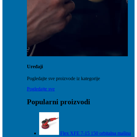
Uređaji
Pogledajte sve proizvode iz kategorije
Pogledajte sve
Popularni proizvodi
Flex XFE 7-15 150 orbitalna mašina