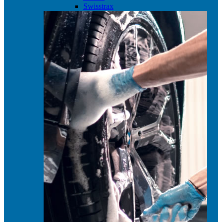
Swisstrax