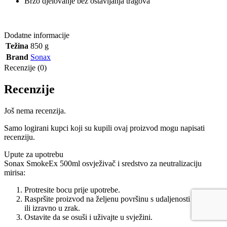
Brzo djelovanje bez ostavljanja tragova
Dodatne informacije
Težina
850 g
Brand
Sonax
Recenzije (0)
Recenzije
Još nema recenzija.
Samo logirani kupci koji su kupili ovaj proizvod mogu napisati
recenziju.
Upute za upotrebu
Sonax SmokeEx 500ml osvježivač i sredstvo za neutralizaciju
mirisa:
Protresite bocu prije upotrebe.
Raspršite proizvod na željenu površinu s udaljenosti od 30 cm
ili izravno u zrak.
Ostavite da se osuši i uživajte u svježini.