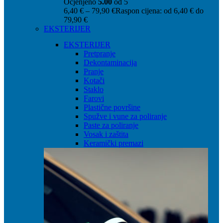
Ocjenjeno
5.00
od 5
6,40
€
–
79,90
€
Raspon cijena: od 6,40 € do
79,90 €
EKSTERIJER
EKSTERIJER
Pretpranje
Dekontaminacija
Pranje
Kotači
Staklo
Farovi
Plastične površine
Spužve i vune za poliranje
Paste za poliranje
Vosak i zaštita
Keramički premazi