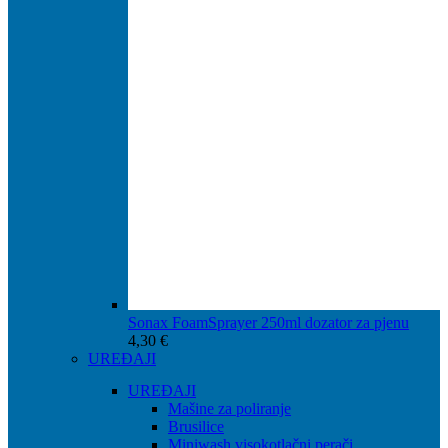
Sonax FoamSprayer 250ml dozator za pjenu
4,30
€
UREĐAJI
UREĐAJI
Mašine za poliranje
Brusilice
Miniwash visokotlačni perači