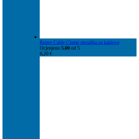
Rupes Cable Clamp stezaljka za kablove
Ocjenjeno
5.00
od 5
6,20
€