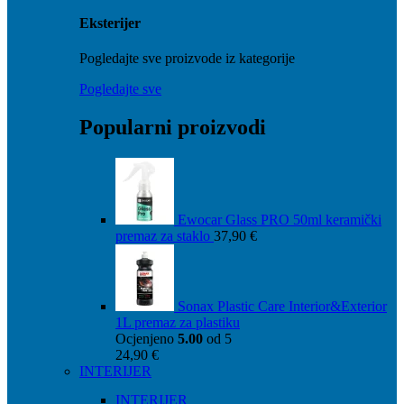
Eksterijer
Pogledajte sve proizvode iz kategorije
Pogledajte sve
Popularni proizvodi
Ewocar Glass PRO 50ml keramički
premaz za staklo
37,90
€
Sonax Plastic Care Interior&Exterior
1L premaz za plastiku
Ocjenjeno
5.00
od 5
24,90
€
INTERIJER
INTERIJER