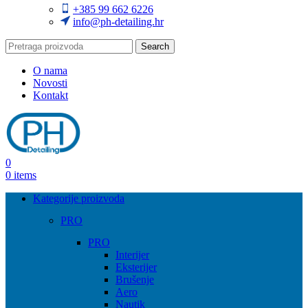
+385 99 662 6226
info@ph-detailing.hr
Search
O nama
Novosti
Kontakt
0
0
items
Kategorije proizvoda
PRO
PRO
Interijer
Eksterijer
Brušenje
Aero
Nautik