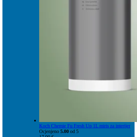
Koch Chemie Fu Fresh Up 1L miris za interijer
Ocjenjeno
5.00
od 5
17,90
€