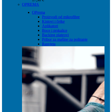
OPREMA
OPrema
Proizvodi od mikrofibre
Kistovi i četke
Aplikatori
Boce i prskalice
Backing plateovi
Pribor za mašine za poliranje
Rasvjeta