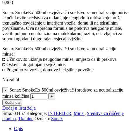
9,90
€
Sonax SmokeEx 500ml osvježivač i sredstvo za neutralizaciju mirisa
je učinkovito sredstvo za uklanjanje neugodnih mirisa koje pruža
trenutačno osvježenje u interijeru vozila, domu ili na tekstilnim
površinama. Ova napredna formula ne prekriva neugodne mirise,
već ih potpuno neutralizira na molekularnoj razini, ostavljajući za
sobom ugodan i dugotrajan osjećaj svježine.
Sonax SmokeEx 500ml osvježivač i sredstvo za neutralizaciju
mirisa:
◘ Učinkovito uklanja neugodne mirise, umjesto da ih prekriva
◘ Ostavlja dugotrajan i svjež miris
◘ Pogodno za vozila, domove i tekstilne površine
Na zalihi
Sonax SmokeEx 500ml osvježivač i sredstvo za neutralizaciju
mirisa količina
Košarica
Dodaj u listu želja
Šifra:
03157
Kategorije:
INTERIJER
,
Mirisi
,
Sredstva za čišćenje
tkanina
,
Tkanine
Oznaka:
Sonax
Opis