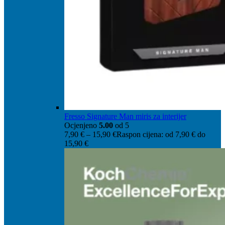
Fresso Signature Man miris za interijer
Ocjenjeno
5.00
od 5
7,90
€
–
15,90
€
Raspon cijena: od 7,90 € do
15,90 €