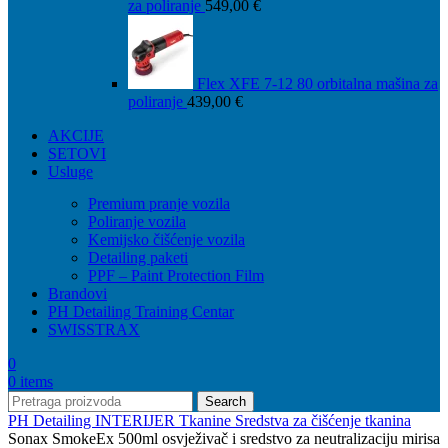
za poliranje
549,00
€
Flex XFE 7-12 80 orbitalna mašina za
poliranje
439,00
€
AKCIJE
SETOVI
Usluge
Premium pranje vozila
Poliranje vozila
Kemijsko čišćenje vozila
Detailing paketi
PPF – Paint Protection Film
Brandovi
PH Detailing Training Centar
SWISSTRAX
0
0
items
Search
PH Detailing
INTERIJER
Tkanine
Sredstva za čišćenje tkanina
Sonax SmokeEx 500ml osvježivač i sredstvo za neutralizaciju mirisa