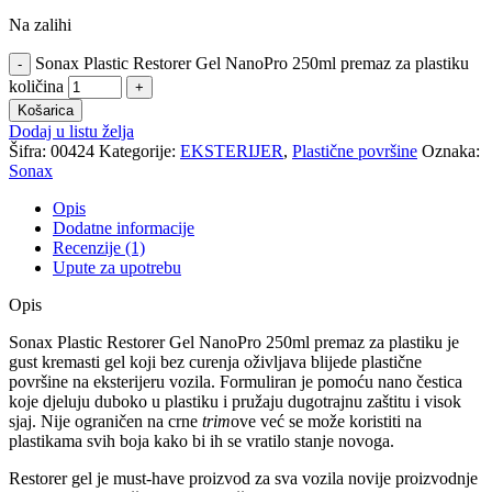
Na zalihi
Sonax Plastic Restorer Gel NanoPro 250ml premaz za plastiku
količina
Košarica
Dodaj u listu želja
Šifra:
00424
Kategorije:
EKSTERIJER
,
Plastične površine
Oznaka:
Sonax
Opis
Dodatne informacije
Recenzije (1)
Upute za upotrebu
Opis
Sonax Plastic Restorer Gel NanoPro 250ml premaz za plastiku je
gust kremasti gel koji bez curenja oživljava blijede plastične
površine na eksterijeru vozila. Formuliran je pomoću nano čestica
koje djeluju duboko u plastiku i pružaju dugotrajnu zaštitu i visok
sjaj. Nije ograničen na crne
trim
ove već se može koristiti na
plastikama svih boja kako bi ih se vratilo stanje novoga.
Restorer gel je must-have proizvod za sva vozila novije proizvodnje