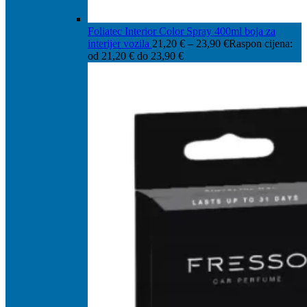
Foliatec Interior Color Spray 400ml boja za
interijer vozila
21,20
€
–
23,90
€
Raspon cijena:
od 21,20 € do 23,90 €