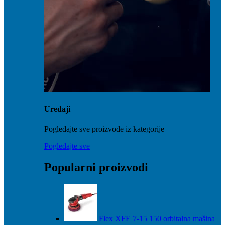
Uređaji
Pogledajte sve proizvode iz kategorije
Pogledajte sve
Popularni proizvodi
Flex XFE 7-15 150 orbitalna mašina