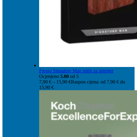
Fresso Signature Man miris za interijer
Ocjenjeno
5.00
od 5
7,90
€
–
15,90
€
Raspon cijena: od 7,90 € do
15,90 €