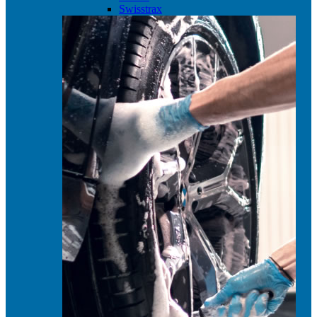
Swisstrax