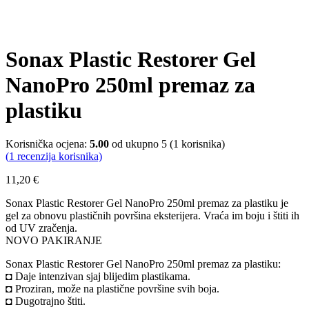
Sonax Plastic Restorer Gel
NanoPro 250ml premaz za
plastiku
Korisnička ocjena:
5.00
od ukupno 5 (
1
korisnika)
(
1
recenzija korisnika)
11,20
€
Sonax Plastic Restorer Gel NanoPro 250ml premaz za plastiku je
gel za obnovu plastičnih površina eksterijera. Vraća im boju i štiti ih
od UV zračenja.
NOVO PAKIRANJE
Sonax Plastic Restorer Gel NanoPro 250ml premaz za plastiku:
◘ Daje intenzivan sjaj blijedim plastikama.
◘ Proziran, može na plastične površine svih boja.
◘ Dugotrajno štiti.