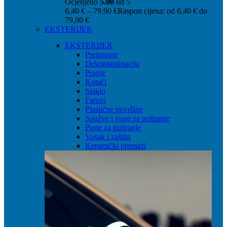
Ocjenjeno
5.00
od 5
6,40
€
–
79,90
€
Raspon cijena: od 6,40 € do
79,90 €
EKSTERIJER
EKSTERIJER
Pretpranje
Dekontaminacija
Pranje
Kotači
Staklo
Farovi
Plastične površine
Spužve i vune za poliranje
Paste za poliranje
Vosak i zaštita
Keramički premazi