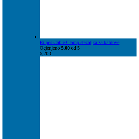
Rupes Cable Clamp stezaljka za kablove
Ocjenjeno
5.00
od 5
6,20
€