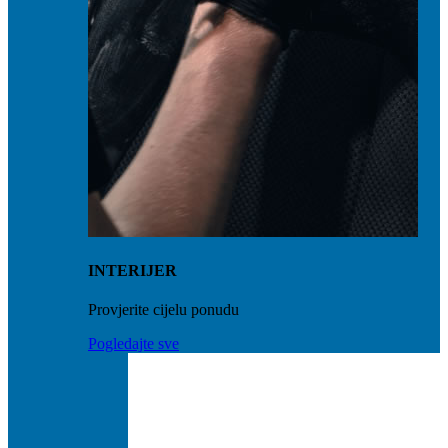
INTERIJER
Provjerite cijelu ponudu
Pogledajte sve