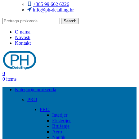
+385 99 662 6226
info@ph-detailing.hr
Search
O nama
Novosti
Kontakt
0
0
items
Kategorije proizvoda
PRO
PRO
Interijer
Eksterijer
Brušenje
Aero
Nautik