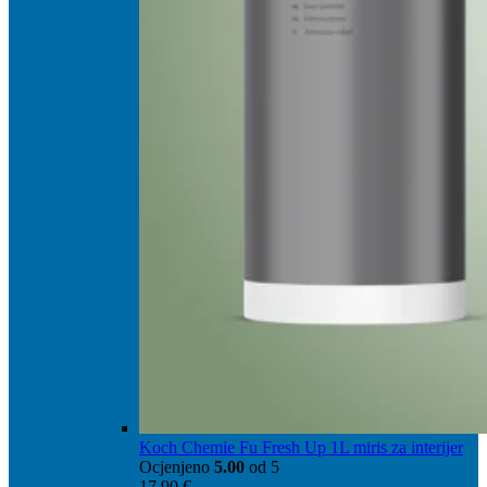
Koch Chemie Fu Fresh Up 1L miris za interijer
Ocjenjeno
5.00
od 5
17,90
€