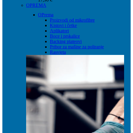
OPREMA
OPrema
Proizvodi od mikrofibre
Kistovi i četke
Aplikatori
Boce i prskalice
Backing plateovi
Pribor za mašine za poliranje
Rasvjeta