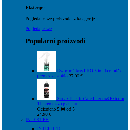
Eksterijer
Pogledajte sve proizvode iz kategorije
Pogledajte sve
Popularni proizvodi
Ewocar Glass PRO 50ml keramički
premaz za staklo
37,90
€
Sonax Plastic Care Interior&Exterior
1L premaz za plastiku
Ocjenjeno
5.00
od 5
24,90
€
INTERIJER
INTERIJER