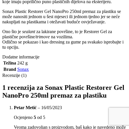
koje imaju poprilično puno plastičnih dijelova na eksterijeru.
Sonax Plastic Restorer Gel NanoPro 250ml premaz za plastiku se
može nanositi jednom u šest mjeseci ili jednom tjedno jer se neće
nakupljati na plastikama i otežavati buduće osvježavanje.
Ono što je
sealant
za lakirane površine, to je Restorer Gel za
plastične površine/
trimove
na vozilima.
Odlično se pokazao i kao dressing za gume pa svakako isprobajte i
tu opciju.
Dodatne informacije
Težina
242 g
Brand
Sonax
Recenzije (1)
1 recenzija za
Sonax Plastic Restorer Gel
NanoPro 250ml premaz za plastiku
Petar Metić
–
16/05/2023
Ocjenjeno
5
od 5
Veoma zadovoljan s proizvodom, baš kako je navedeno može