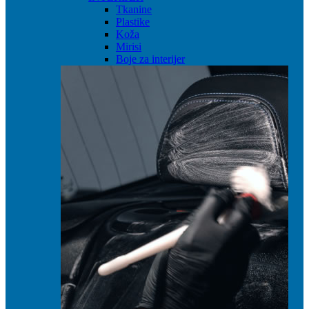
Tkanine
Plastike
Koža
Mirisi
Boje za interijer