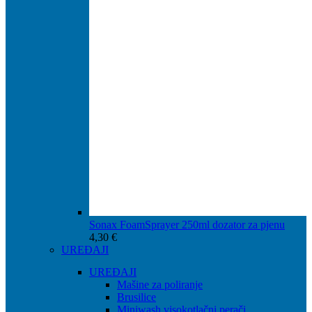
Sonax FoamSprayer 250ml dozator za pjenu
4,30
€
UREĐAJI
UREĐAJI
Mašine za poliranje
Brusilice
Miniwash visokotlačni perači