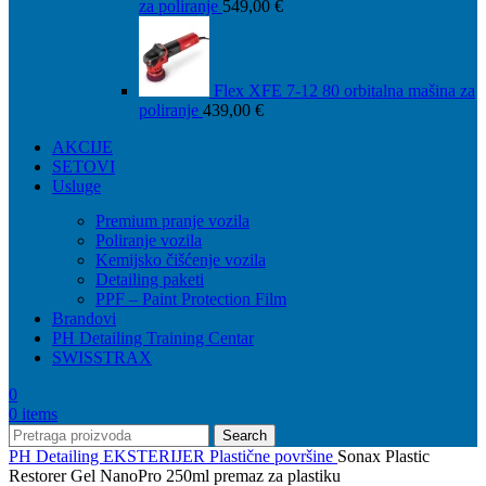
za poliranje
549,00
€
Flex XFE 7-12 80 orbitalna mašina za
poliranje
439,00
€
AKCIJE
SETOVI
Usluge
Premium pranje vozila
Poliranje vozila
Kemijsko čišćenje vozila
Detailing paketi
PPF – Paint Protection Film
Brandovi
PH Detailing Training Centar
SWISSTRAX
0
0
items
Search
PH Detailing
EKSTERIJER
Plastične površine
Sonax Plastic
Restorer Gel NanoPro 250ml premaz za plastiku