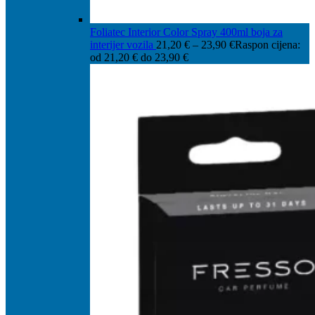
Foliatec Interior Color Spray 400ml boja za
interijer vozila
21,20
€
–
23,90
€
Raspon cijena:
od 21,20 € do 23,90 €