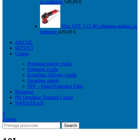
za poliranje
549,00
€
Flex XFE 7-12 80 orbitalna mašina za
poliranje
439,00
€
AKCIJE
SETOVI
Usluge
Premium pranje vozila
Poliranje vozila
Kemijsko čišćenje vozila
Detailing paketi
PPF – Paint Protection Film
Brandovi
PH Detailing Training Centar
SWISSTRAX
0
0
items
Search