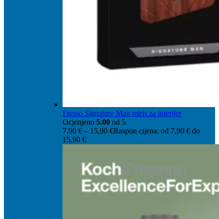
Fresso Signature Man miris za interijer
Ocjenjeno
5.00
od 5
7,90
€
–
15,90
€
Raspon cijena: od 7,90 € do
15,90 €