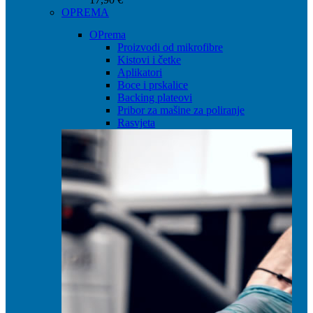
OPREMA
OPrema
Proizvodi od mikrofibre
Kistovi i četke
Aplikatori
Boce i prskalice
Backing plateovi
Pribor za mašine za poliranje
Rasvjeta