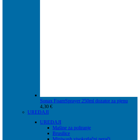
Sonax FoamSprayer 250ml dozator za pjenu
4,30
€
UREĐAJI
UREĐAJI
Mašine za poliranje
Brusilice
Miniwash visokotlačni perači