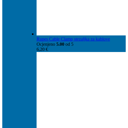
Rupes Cable Clamp stezaljka za kablove
Ocjenjeno
5.00
od 5
6,20
€