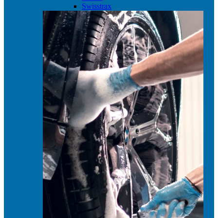
Swisstrax