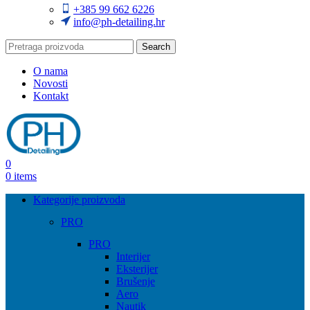
+385 99 662 6226
info@ph-detailing.hr
Search
O nama
Novosti
Kontakt
0
0
items
Kategorije proizvoda
PRO
PRO
Interijer
Eksterijer
Brušenje
Aero
Nautik