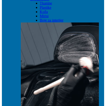
Tkanine
Plastike
Koža
Mirisi
Boje za interijer