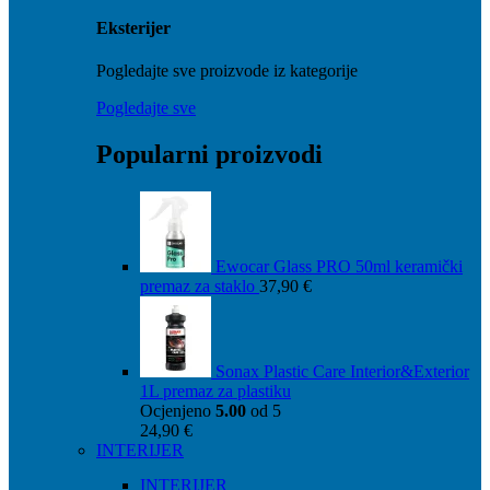
Eksterijer
Pogledajte sve proizvode iz kategorije
Pogledajte sve
Popularni proizvodi
Ewocar Glass PRO 50ml keramički
premaz za staklo
37,90
€
Sonax Plastic Care Interior&Exterior
1L premaz za plastiku
Ocjenjeno
5.00
od 5
24,90
€
INTERIJER
INTERIJER