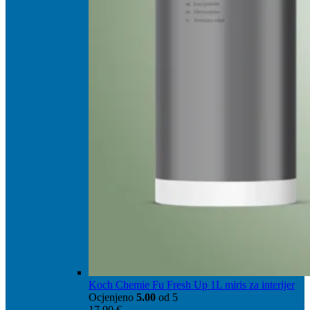
Koch Chemie Fu Fresh Up 1L miris za interijer
Ocjenjeno
5.00
od 5
17,90
€