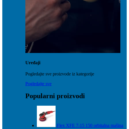
Uređaji
Pogledajte sve proizvode iz kategorije
Pogledajte sve
Popularni proizvodi
Flex XFE 7-15 150 orbitalna mašina