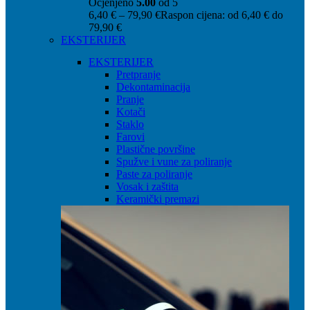
Ocjenjeno
5.00
od 5
6,40
€
–
79,90
€
Raspon cijena: od 6,40 € do
79,90 €
EKSTERIJER
EKSTERIJER
Pretpranje
Dekontaminacija
Pranje
Kotači
Staklo
Farovi
Plastične površine
Spužve i vune za poliranje
Paste za poliranje
Vosak i zaštita
Keramički premazi