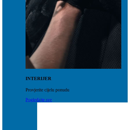
INTERIJER
Provjerite cijelu ponudu
Pogledajte sve