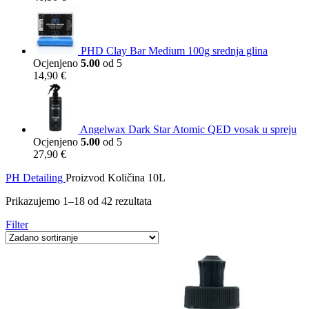
PHD Clay Bar Medium 100g srednja glina
Ocjenjeno
5.00
od 5
14,90
€
Angelwax Dark Star Atomic QED vosak u spreju
Ocjenjeno
5.00
od 5
27,90
€
PH Detailing
Proizvod Količina
10L
Prikazujemo 1–18 od 42 rezultata
Filter