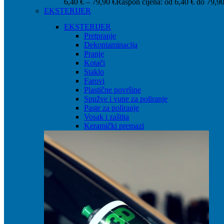
6,40
€
–
79,90
€
Raspon cijena: od 6,40 € do 79,90
EKSTERIJER
EKSTERIJER
Pretpranje
Dekontaminacija
Pranje
Kotači
Staklo
Farovi
Plastične površine
Spužve i vune za poliranje
Paste za poliranje
Vosak i zaštita
Keramički premazi