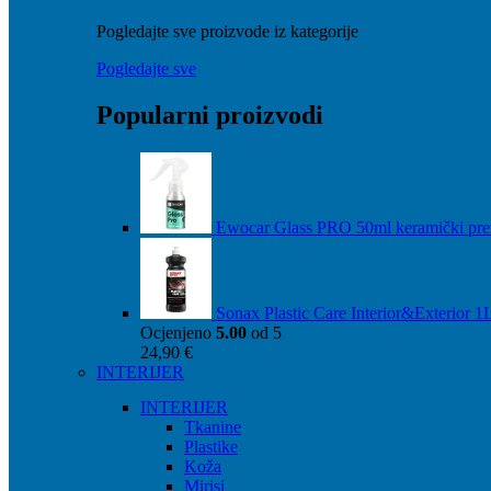
Pogledajte sve proizvode iz kategorije
Pogledajte sve
Popularni proizvodi
Ewocar Glass PRO 50ml keramički pre
Sonax Plastic Care Interior&Exterior 1
Ocjenjeno
5.00
od 5
24,90
€
INTERIJER
INTERIJER
Tkanine
Plastike
Koža
Mirisi