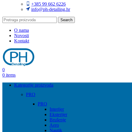
+385 99 662 6226
info@ph-detailing.hr
Search
O nama
Novosti
Kontakt
0
0
items
Kategorije proizvoda
PRO
PRO
Interijer
Eksterijer
Brušenje
Aero
Nautik