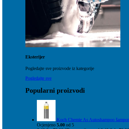
Eksterijer
Pogledajte sve proizvode iz kategorije
Pogledajte sve
Popularni proizvodi
Koch Chemie As Autoshampoo šampo
Ocjenjeno
5.00
od 5