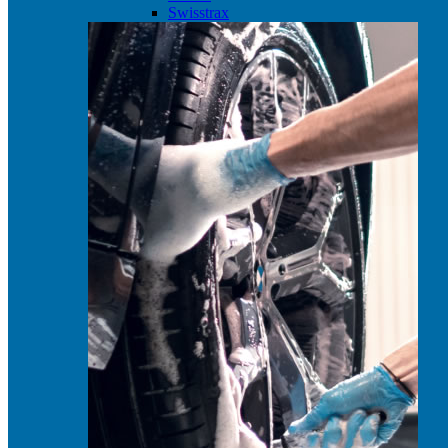
Swisstrax