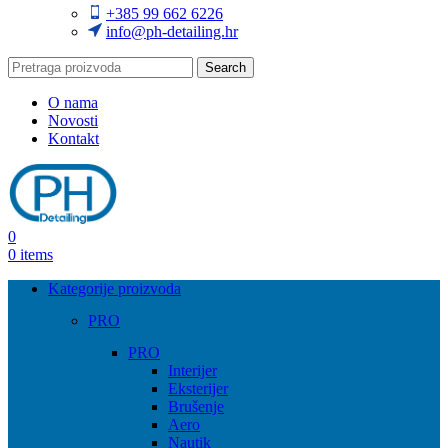
+385 99 662 6226
info@ph-detailing.hr
Search
O nama
Novosti
Kontakt
0
0
items
Kategorije proizvoda
PRO
PRO
Interijer
Eksterijer
Brušenje
Aero
Nautik