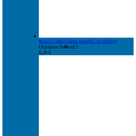
Rupes Cable Clamp stezaljka za kablove
Ocjenjeno
5.00
od 5
6,20
€