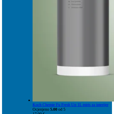
Koch Chemie Fu Fresh Up 1L miris za interijer
Ocjenjeno
5.00
od 5
17,90
€