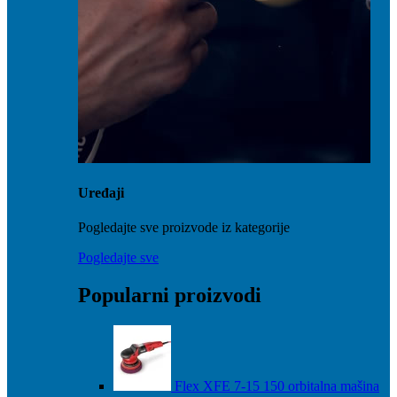
Uređaji
Pogledajte sve proizvode iz kategorije
Pogledajte sve
Popularni proizvodi
Flex XFE 7-15 150 orbitalna mašina