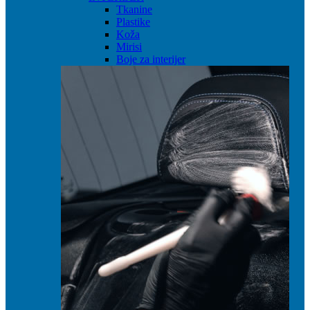
Tkanine
Plastike
Koža
Mirisi
Boje za interijer