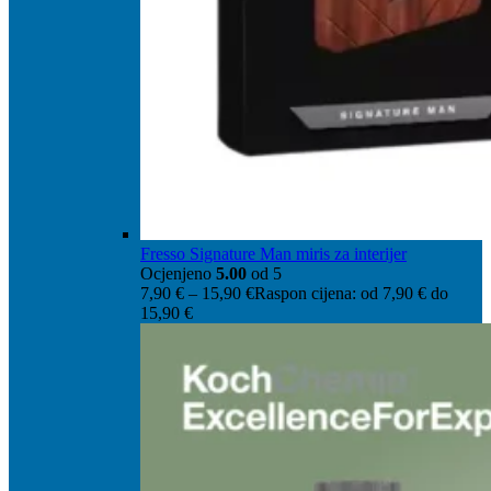
Fresso Signature Man miris za interijer
Ocjenjeno
5.00
od 5
7,90
€
–
15,90
€
Raspon cijena: od 7,90 € do
15,90 €