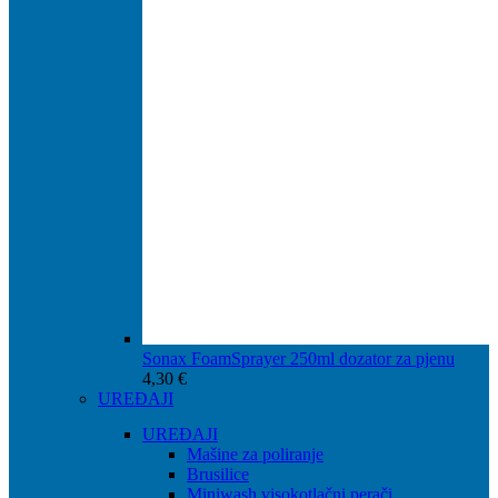
Sonax FoamSprayer 250ml dozator za pjenu
4,30
€
UREĐAJI
UREĐAJI
Mašine za poliranje
Brusilice
Miniwash visokotlačni perači