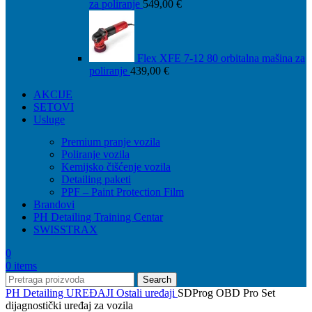
za poliranje
549,00
€
Flex XFE 7-12 80 orbitalna mašina za
poliranje
439,00
€
AKCIJE
SETOVI
Usluge
Premium pranje vozila
Poliranje vozila
Kemijsko čišćenje vozila
Detailing paketi
PPF – Paint Protection Film
Brandovi
PH Detailing Training Centar
SWISSTRAX
0
0
items
Search
PH Detailing
UREĐAJI
Ostali uređaji
SDProg OBD Pro Set
dijagnostički uređaj za vozila