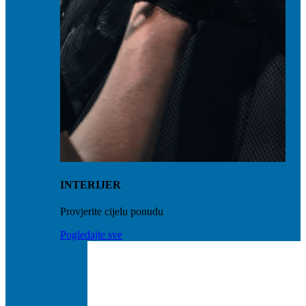
INTERIJER
Provjerite cijelu ponudu
Pogledajte sve