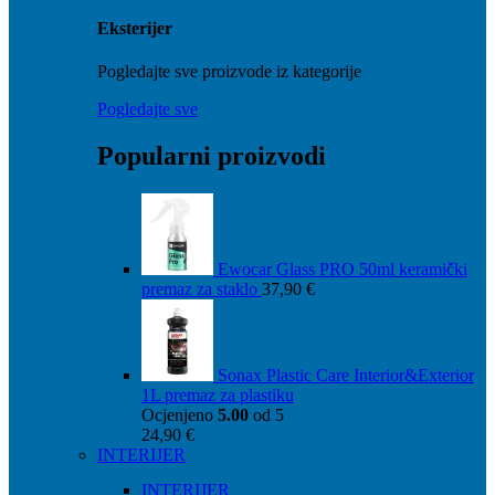
Eksterijer
Pogledajte sve proizvode iz kategorije
Pogledajte sve
Popularni proizvodi
Ewocar Glass PRO 50ml keramički
premaz za staklo
37,90
€
Sonax Plastic Care Interior&Exterior
1L premaz za plastiku
Ocjenjeno
5.00
od 5
24,90
€
INTERIJER
INTERIJER