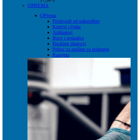
OPREMA
OPrema
Proizvodi od mikrofibre
Kistovi i četke
Aplikatori
Boce i prskalice
Backing plateovi
Pribor za mašine za poliranje
Rasvjeta