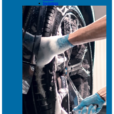
Swisstrax