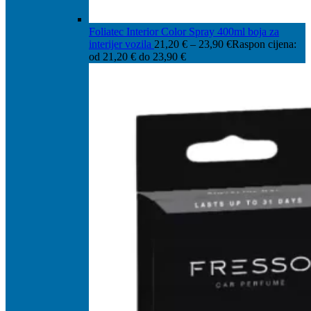
Foliatec Interior Color Spray 400ml boja za
interijer vozila
21,20
€
–
23,90
€
Raspon cijena:
od 21,20 € do 23,90 €