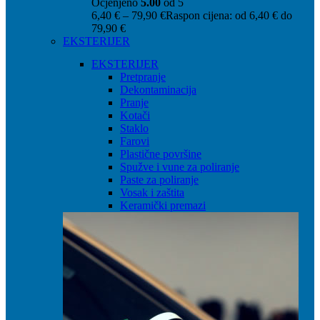
Ocjenjeno
5.00
od 5
6,40
€
–
79,90
€
Raspon cijena: od 6,40 € do
79,90 €
EKSTERIJER
EKSTERIJER
Pretpranje
Dekontaminacija
Pranje
Kotači
Staklo
Farovi
Plastične površine
Spužve i vune za poliranje
Paste za poliranje
Vosak i zaštita
Keramički premazi